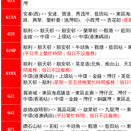
613
灣
安泰(西) <> 安達、寶達、秀茂坪、藍田站 <> 
613A
路、興華、樂軒臺 / 漁灣邨)、 小西灣 <> 杏花邨
(星
順利 <> 順天邨 <> 順安邨 <> 樂華邨 <>觀塘 <> 
619
金鐘 <> 中環 <> 上環站 <> 中環(港澳碼頭)
順利 > 順天邨 > 順安邨 > 牛頭角 > 觀塘 > 藍田站 >
619P
(平日早上繁忙時間；假日不設服務)
順利 > 順天邨 > 順安邨 > 英皇道(北角、炮台山、天后) 
間服務；假日不設服務)
619X
中環(港澳碼頭) > 上環站 > 中環 > 金鐘 > 灣仔 > 
順天邨 > 順利
(星期一至五傍晚繁忙時間服務；假日
麗港城 > 東區海底隧道 > 東區走廊 > 灣仔北、灣仔 > 
621
中環(香港站) > 中環 > 金鐘 > 灣仔 > 銅鑼灣 > 東
啟德(啟晴邨) <> 麗晶花園 <> 啟業邨 <> 九龍灣 <> 東
641
中環(港澳碼頭)
(平日繁忙時間；假日不設服務)
鑽石山站 <> 彩虹 <> 牛頭角 <> 觀塘 <> 藍田站 <
671