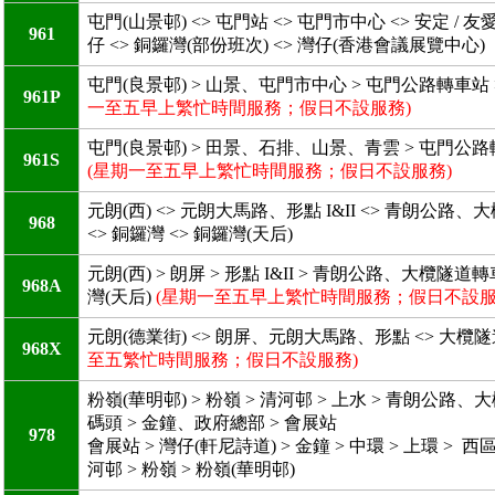
屯門(山景邨) <> 屯門站 <> 屯門市中心 <> 安定 
961
仔 <> 銅鑼灣(部份班次) <> 灣仔(香港會議展覽中心)
屯門(良景邨) > 山景、屯門市中心 > 屯門公路轉車站
961P
一至五早上繁忙時間服務；假日不設服務)
屯門(良景邨) > 田景、石排、山景、青雲 > 屯門公路
961S
(星期一至五早上繁忙時間服務；假日不設服務)
元朗(西) <> 元朗大馬路、形點 I&II <> 青朗公路、
968
<> 銅鑼灣 <> 銅鑼灣(天后)
元朗(西) > 朗屏 > 形點 I&II > 青朗公路、大欖隧
968A
灣(天后)
(星期一至五早上繁忙時間服務；假日不設服
元朗(德業街) <> 朗屏、元朗大馬路、形點 <> 大欖
968X
至五繁忙時間服務；假日不設服務)
粉嶺(華明邨) > 粉嶺 > 清河邨 > 上水 > 青朗公
碼頭 > 金鐘、政府總部 > 會展站
978
會展站 > 灣仔(軒尼詩道) > 金鐘 > 中環 > 上環
河邨 > 粉嶺 > 粉嶺(華明邨)