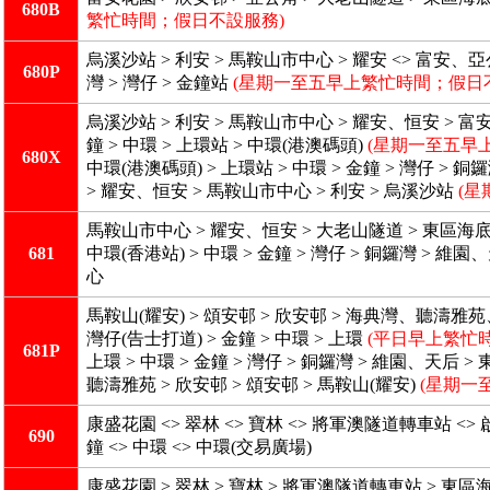
680B
繁忙時間；假日不設服務)
烏溪沙站 > 利安 > 馬鞍山市中心 > 耀安 <> 富安、
680P
灣 > 灣仔 > 金鐘站
(星期一至五早上繁忙時間；假日
烏溪沙站 > 利安 > 馬鞍山市中心 > 耀安、恒安 > 富
鐘 > 中環 > 上環站 > 中環(港澳碼頭)
(星期一至五早
680X
中環(港澳碼頭) > 上環站 > 中環 > 金鐘 > 灣仔 >
> 耀安、恒安 > 馬鞍山市中心 > 利安 > 烏溪沙站
(
馬鞍山市中心 > 耀安、恒安 > 大老山隧道 > 東區海底隧道
681
中環(香港站) > 中環 > 金鐘 > 灣仔 > 銅鑼灣 > 
心
馬鞍山(耀安) > 頌安邨 > 欣安邨 > 海典灣、聽濤雅苑
灣仔(告士打道) > 金鐘 > 中環 > 上環
(平日早上繁忙
681P
上環 > 中環 > 金鐘 > 灣仔 > 銅鑼灣 > 維園、天后
聽濤雅苑 > 欣安邨 > 頌安邨 > 馬鞍山(耀安)
(星期一
康盛花園 <> 翠林 <> 寶林 <> 將軍澳隧道轉車站 <> 
690
鐘 <> 中環 <> 中環(交易廣場)
康盛花園 > 翠林 > 寶林 > 將軍澳隧道轉車站 > 東區海