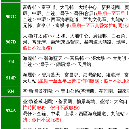
富蝶邨 > 富亨邨、大元邨；大埔中心、新興花園、廣福邨
環、中環、金鐘、灣仔 > 灣仔(會展)
(星期一至五早
907C
金鐘 > 中環 > 西區海底隧道、西九文化區、九龍站 
元邨、富亨邨 > 富蝶邨
(星期一至五黃昏繁忙時間服
大埔(汀太路) <> 太和、大埔中心、廣福邨、白石角
907D
河、筲箕灣、柴灣(東區醫院、柴灣道大斜路、環翠、樂軒
假日不設服務)
海麗邨 <> 碧海藍天 <> 富昌邨 <> 深水埗 <> 大角咀 
914
金鐘 <> 灣仔 <> 銅鑼灣 <> 天后站
海麗邨 > 碧海藍天、富昌邨、港灣豪庭、維港灣、富
914P
天后站
(星期一至五早上繁忙時間服務；假日不設服務
934
荃灣(灣景花園) <> 青山公路(荃灣西、荃景圍、福來邨) 
荃灣(荃威花園) > 荃景圍、愉景新城、荃灣 > 大窩口
忙時間服務；假日不設服務)
934A
灣仔 > 金鐘、中環、上環 > 西區海底隧道、九龍站 >
務；假日不設服務)