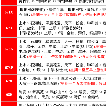
黃竹坑 <> 鴨脷洲邨 <> 海怡半島 <> 鴨脷洲(利樂街)
鴨脷洲(利樂街) > 海怡半島、鴨脷洲邨 > 黃竹坑 > 
671X
石山站
(星期一至五早上繁忙時間服務；假日不設服務
上水 > 石湖墟、翠麗花園、天平、粉嶺、聯和墟 > 粉
673
仔、金鐘、中環、上環 > 中環(香港站)
中環(香港站) > 上環、中環、金鐘、灣仔、銅鑼灣 > 
上水 > 石湖墟、翠麗花園、天平、粉嶺、聯和墟、華明 
灣、灣仔、金鐘、中環、上環 > 中環(林士街)
(星期
673A
中環(香港站) > 上環、中環、金鐘、灣仔、銅鑼灣 > 
上水
(星期一至五下午繁忙時間服務；假日不設服務)
上水 > 石湖墟、翠麗花園、天平、粉嶺、聯和墟 > 粉嶺
673P
> 金鐘、中環 <> 中環(林士街)
(星期一至五早上繁忙
上水 <> 粉嶺、華明 <> 吐露港公路 <> 大老山隧
678
天后) <> 銅鑼灣(東院道)
(星期一至五繁忙時間；假日
利安 <> 錦英苑 <> 馬鞍山市中心 <> 耀安、恒安 <>
680
角、炮台山、天后) <> 銅鑼灣 <> 灣仔 <> 金鐘站
富安花園 > 欣安邨 > 亞公角 > 大老山隧道 > 東區海