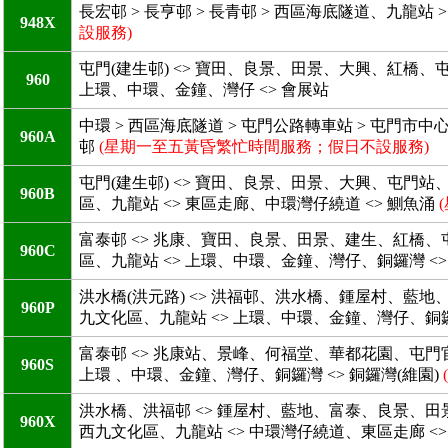
長宏邨 > 長亨邨 > 長青邨 > 西區海底隧道、九龍站 > 上
948X
設服務)
屯門(建生邨) <> 寶田、良景、田景、大興、紅橋、屯門
960
上環、中環、金鐘、灣仔 <> 會展站
中環 > 西區海底隧道 > 屯門公路轉車站 > 屯
960A
邨
(星期一至五黃昏繁忙時間服務；假日不設服務)
屯門(建生邨) <> 寶田、良景、田景、大興、屯門站、
960B
區、九龍站 <> 東區走廊、中環灣仔繞道 <> 鰂魚涌
富泰邨 <> 兆康、寶田、良景、田景、建生、紅橋、
960C
區、九龍站 <> 上環、中環、金鐘、灣仔、銅鑼灣 <>
洪水橋(洪元路) <> 洪福邨、洪水橋、鍾屋村、藍地
960P
九文化區、九龍站 <> 上環、中環、金鐘、灣仔、銅鑼灣
富泰邨 <> 兆康站、景峰、何福堂、華都花園、屯門官
960S
上環 、中環、金鐘、灣仔、銅鑼灣 <> 銅鑼灣(維園)
洪水橋、洪福邨 <> 鍾屋村、藍地、富泰、良景、田景
960X
西九文化區、九龍站 <> 中環灣仔繞道、東區走廊 <>