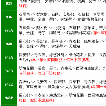
石籬(大隴街) 、安蔭邨 <> 石蔭邨、葵興、葵芳 <>
935
服務)
石圍角 <> 梨木樹、石蔭、安蔭邨、石籬邨、嘉翠園、華
936
環、中環、金鐘、灣仔、銅鑼灣 <> 銅鑼灣(棉花路)
石圍角 <> 梨木樹 <> 北葵涌、石籬邨、嘉翠園、華員
936A
環、金鐘、灣仔、銅鑼灣 <> 銅鑼灣(棉花路)
(繁忙時
長安邨 <> 長宏邨、長亨邨 <> 青衣邨、綠悠雅苑 <>
948
環、金鐘 <> 灣仔、銅鑼灣 <> 天后站
長安邨 > 青衣邨、綠悠雅苑 > 翠怡花園 > 長康、長
948A
天后站
(早上繁忙時間服務；假日不設服務)
翠怡花園 > 長康、長青、青盛苑 > 西區海底隧道、九
948B
時間服務；假日不設服務)
青衣站 <> 長安邨 <> 長宏邨、長亨邨、青衣邨、綠
948E
道、東區走廊 <> 鰂魚涌 <> 太古(康怡廣場)
(星期一
長安邨 > 青衣邨 > 綠悠雅苑 > 翠怡花園 > 西區海底隧道
948P
服務；假日不設服務)