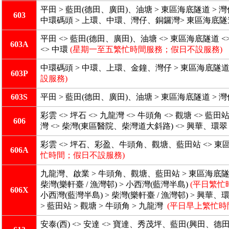
平田 > 藍田(德田、廣田)、油塘 > 東區海底隧道 >
603
中環碼頭 > 上環、中環、灣仔、銅鑼灣> 東區海底隧道 
平田 <> 藍田(德田、廣田)、油塘 <> 東區海底隧
603A
<> 中環
(星期一至五繁忙時間服務；假日不設服務)
中環碼頭 > 中環、上環、金鐘、灣仔 > 東區海底隧道 
603P
設服務)
603S
平田 > 藍田(德田、廣田)、油塘 > 東區海底隧道 > 
彩雲 <> 坪石 <> 九龍灣 <> 牛頭角 <> 觀塘 <>
606
灣 <> 柴灣(東區醫院、柴灣道大斜路) <> 興華、環翠 <
彩雲 <> 坪石、彩盈、牛頭角、觀塘、藍田站 <> 東區海
606A
忙時間；假日不設服務)
九龍灣、啟業 > 牛頭角、觀塘、藍田站 > 東區海底隧道
柴灣(樂軒臺 / 漁灣邨) > 小西灣(藍灣半島)
(平日繁忙
606X
小西灣(藍灣半島) > 柴灣(樂軒臺 / 漁灣邨) > 興
> 藍田站 > 觀塘 > 牛頭角 > 九龍灣
(平日早上繁忙時
安泰(西) <> 安達 <> 寶達、秀茂坪、藍田(興田、德