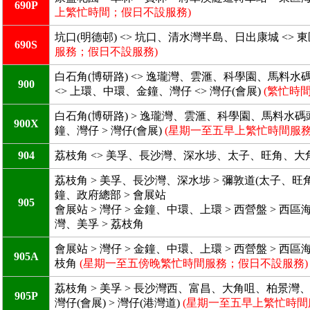
690P
上繁忙時間；假日不設服務)
坑口(明德邨) <> 坑口、清水灣半島、日出康城 <> 東
690S
服務；假日不設服務)
白石角(博研路) <> 逸瓏灣、雲滙、科學園、馬料水
900
<> 上環、中環、金鐘、灣仔 <> 灣仔(會展)
(繁忙時
白石角(博研路) > 逸瓏灣、雲滙、科學園、馬料水碼
900X
鐘、灣仔 > 灣仔(會展)
(星期一至五早上繁忙時間服務
904
荔枝角 <> 美孚、長沙灣、深水埗、太子、旺角、大角咀
荔枝角 > 美孚、長沙灣、深水埗 > 彌敦道(太子、旺角
鐘、政府總部 > 會展站
905
會展站 > 灣仔 > 金鐘、中環、上環 > 西營盤 > 西
灣、美孚 > 荔枝角
會展站 > 灣仔 > 金鐘、中環、上環 > 西營盤 > 西
905A
枝角
(星期一至五傍晚繁忙時間服務；假日不設服務)
荔枝角 > 美孚 > 長沙灣西、富昌、大角咀、柏景灣、
905P
灣仔(會展) > 灣仔(港灣道)
(星期一至五早上繁忙時間