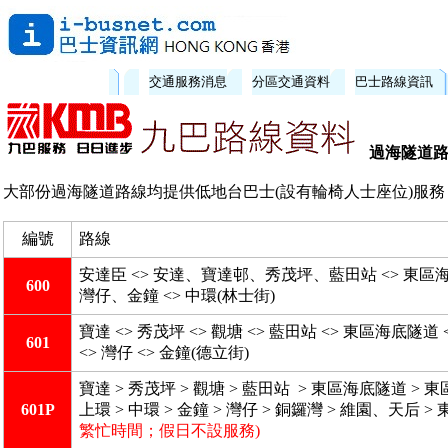
交通服務消息
分區交通資料
巴士路線資訊
過海隧道
大部份過海隧道路線均提供低地台巴士(設有輪椅人士座位)服務
編號
路線
安達臣 <> 安達、寶達邨、秀茂坪、藍田站 <> 東區
600
灣仔、金鐘 <> 中環(林士街)
寶達 <> 秀茂坪 <> 觀塘 <> 藍田站 <> 東區海底
601
<> 灣仔 <> 金鐘(德立街)
寶達 > 秀茂坪 > 觀塘 > 藍田站 > 東區海底隧道 > 東區
601P
上環 > 中環 > 金鐘 > 灣仔 > 銅鑼灣 > 維園、天后 >
繁忙時間；假日不設服務)