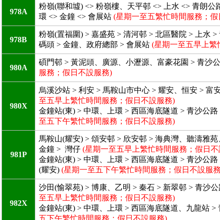
粉嶺(聯和墟) <> 粉嶺樓、天平邨 <> 上水 <> 青
978A
環 <> 金鐘 <> 會展站
(星期一至五繁忙時間服務；假
粉嶺(置福圍) > 嘉盛苑 > 清河邨 > 北區醫院 > 上
978B
碼頭 > 金鐘、政府總部 > 會展站
(星期一至五早上繁
碩門邨 > 黃泥頭、廣源、小瀝源、富豪花園 > 青沙公路
980A
服務；假日不設服務)
烏溪沙站 > 利安 > 馬鞍山市中心 > 耀安、恒安 > 富
至五早上繁忙時間服務；假日不設服務)
980X
金鐘站(東) > 中環、上環 > 西區海底隧道 > 青沙公路
至五下午繁忙時間服務；假日不設服務)
馬鞍山(耀安) > 頌安邨 > 欣安邨 > 海典灣、聽濤雅苑
金鐘 > 灣仔
(星期一至五早上繁忙時間服務；假日不
981P
金鐘站(東) > 中環、上環 > 西區海底隧道 > 青沙公路
(耀安)
(星期一至五下午繁忙時間服務；假日不設服務
沙田(愉翠苑) > 博康、乙明 > 秦石 > 新翠邨 > 青沙
至五早上繁忙時間服務；假日不設服務)
982X
金鐘站(東) > 中環、上環 > 西區海底隧道、九龍站 > 青
五下午繁忙時間服務；假日不設服務)