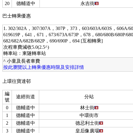
20
德輔道中
永吉街
巴士轉乘優惠
1. 302/302A，307/307A，307P，373，603/603A/603S，606A/
619619P，641，671，673/673A/673P，678，680/680B/680P/6
682/682A/682B/682P，690/690P，694 [互相轉乘]
次程車費減收5.0(2.5^)
轉車站：東隧轉車站
^ 小童及長者車費
按此瀏覽以上轉乘優惠時限及安排詳情
上環往寶達邨
編
途經街道
分站
號
0
德輔道中
林士街
1
德輔道中
中環街市
2
德輔道中
德忌利士街
3
德輔道中
皇后像廣場