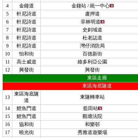
4
金鐘道
金鐘站 / 統一中心
5
軒尼詩道
盧押道
6
軒尼詩道
菲林明道
7
軒尼詩道
史釗域道
8
軒尼詩道
杜老誌道
9
軒尼詩道
灣仔消防局
10
怡和街
百德新街
11
高士威道
維多利亞公園
12
興發街
興發街
東區走廊
東區海底隧道
東區海底隧
東隧轉車站
13
道
14
鯉魚門道
藍田站
15
鯉魚門道
觀塘法院
16
協和街
和樂邨
17
曉光街
秀雅道遊樂場