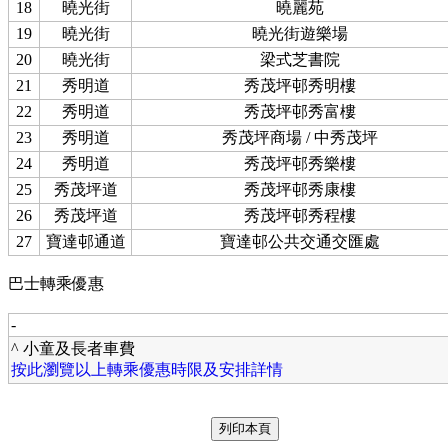
18
曉光街
曉麗苑
19
曉光街
曉光街遊樂場
20
曉光街
梁式芝書院
21
秀明道
秀茂坪邨秀明樓
22
秀明道
秀茂坪邨秀富樓
23
秀明道
秀茂坪商場 / 中秀茂坪
24
秀明道
秀茂坪邨秀樂樓
25
秀茂坪道
秀茂坪邨秀康樓
26
秀茂坪道
秀茂坪邨秀程樓
27
寶達邨通道
寶達邨公共交通交匯處
巴士轉乘優惠
-
^ 小童及長者車費
按此瀏覽以上轉乘優惠時限及安排詳情