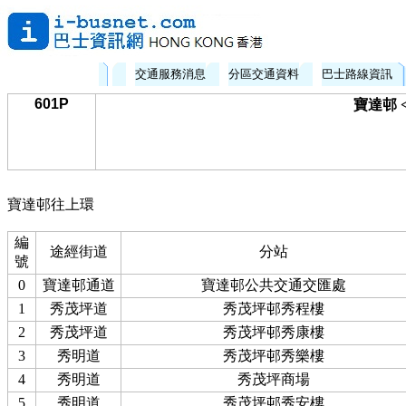
交通服務消息
分區交通資料
巴士路線資訊
601P
寶達邨 
寶達邨往上環
編
途經街道
分站
號
0
寶達邨通道
寶達邨公共交通交匯處
1
秀茂坪道
秀茂坪邨秀程樓
2
秀茂坪道
秀茂坪邨秀康樓
3
秀明道
秀茂坪邨秀樂樓
4
秀明道
秀茂坪商場
5
秀明道
秀茂坪邨秀安樓