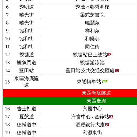
6
秀明道
秀茂坪邨秀明樓
7
曉光街
梁式芝書院
8
曉光街
曉麗苑
9
協和街
祥和苑
10
協和街
和樂邨
11
協和街
同仁街
12
觀塘道
觀塘站巴士總站
13
鯉魚門道
觀塘游泳池
14
藍田站
藍田站公共交通交匯處
東區海底隧
東隧轉車站
15
道
東區海底隧道
東區走廊
16
告士打道
六國中心
17
夏愨道
海富中心 / 金鐘站
18
德輔道中
滙豐銀行大廈
19
德輔道中
利源東街