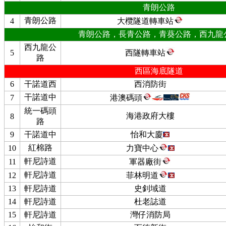
青朗公路
青朗公路
4
大欖隧道轉車站
青朗公路，長青公路，青葵公路，西九龍
西九龍公
5
西隧轉車站
路
西區海底隧道
6
干諾道西
西消防街
干諾道中
7
港澳碼頭
統一碼頭
海港政府大樓
8
路
9
干諾道中
怡和大廈
紅棉路
10
力寶中心
軒尼詩道
11
軍器廠街
軒尼詩道
12
菲林明道
13
軒尼詩道
史釗域道
14
軒尼詩道
杜老誌道
15
軒尼詩道
灣仔消防局