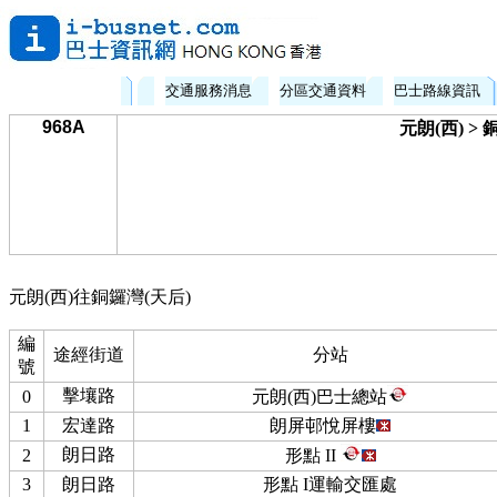
交通服務消息
分區交通資料
巴士路線資訊
968A
元朗(西) > 
元朗(西)往銅鑼灣(天后)
編
途經街道
分站
號
擊壤路
0
元朗(西)巴士總站
1
宏達路
朗屏邨悅屏樓
朗日路
2
形點 II
3
朗日路
形點 I運輸交匯處