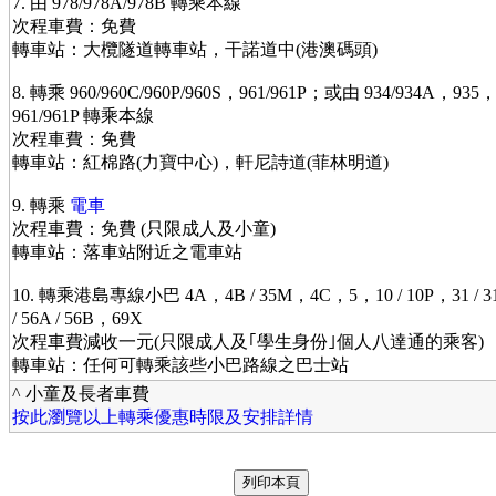
7. 由 978/978A/978B 轉乘本線
次程車費：免費
轉車站：大欖隧道轉車站，干諾道中(港澳碼頭)
8. 轉乘 960/960C/960P/960S，961/961P；或由 934/934A，935，9
961/961P 轉乘本線
次程車費：免費
轉車站：紅棉路(力寶中心)，軒尼詩道(菲林明道)
9. 轉乘
電車
次程車費：免費 (只限成人及小童)
轉車站：落車站附近之電車站
10. 轉乘港島專線小巴 4A，4B / 35M，4C，5，10 / 10P，31 / 3
/ 56A / 56B，69X
次程車費減收一元(只限成人及｢學生身份｣個人八達通的乘客)
轉車站：任何可轉乘該些小巴路線之巴士站
^ 小童及長者車費
按此瀏覽以上轉乘優惠時限及安排詳情