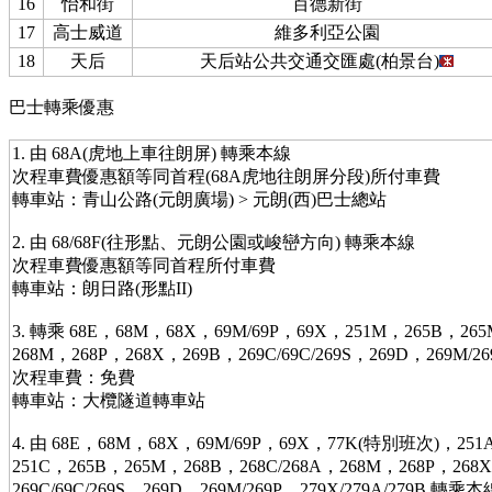
16
怡和街
百德新街
17
高士威道
維多利亞公園
18
天后
天后站公共交通交匯處(柏景台)
巴士轉乘優惠
1. 由 68A(虎地上車往朗屏) 轉乘本線
次程車費優惠額等同首程(68A虎地往朗屏分段)所付車費
轉車站：青山公路(元朗廣場) > 元朗(西)巴士總站
2. 由 68/68F(往形點、元朗公園或峻巒方向) 轉乘本線
次程車費優惠額等同首程所付車費
轉車站：朗日路(形點II)
3. 轉乘 68E，68M，68X，69M/69P，69X，251M，265B，265
268M，268P，268X，269B，269C/69C/269S，269D，269M/269
次程車費：免費
轉車站：大欖隧道轉車站
4. 由 68E，68M，68X，69M/69P，69X，77K(特別班次)，25
251C，265B，265M
，268B，268C/268A，268M，268P，268
269C/69C/269S，269D，269M/269P，279X/279A/279B 轉乘本