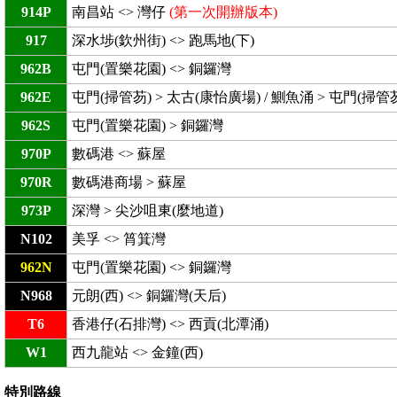
914P
南昌站 <> 灣仔
(第一次開辦版本)
917
深水埗(欽州街) <> 跑馬地(下)
962B
屯門(置樂花園) <> 銅鑼灣
962E
屯門(掃管芴) > 太古(康怡廣場) / 鰂魚涌 > 屯門(掃管
962S
屯門(置樂花園) > 銅鑼灣
970P
數碼港 <> 蘇屋
970R
數碼港商場 > 蘇屋
973P
深灣 > 尖沙咀東(麼地道)
N102
美孚 <> 筲箕灣
962N
屯門(置樂花園) <> 銅鑼灣
N968
元朗(西) <> 銅鑼灣(天后)
T6
香港仔(石排灣) <> 西貢(北潭涌)
W1
西九龍站 <> 金鐘(西)
特別路線