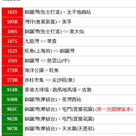
102S
銅鑼灣(告士打道) > 太子地鐵站
105R
灣仔(會展新翼) > 美孚
106S
銅鑼灣(告士打道) <> 黃大仙
107S
九龍灣 <> 華貴
112S
旺角(上海街) <> 銅鑼灣
116S
銅鑼灣 <> 慈雲山(中)
171R
海洋公園 > 旺角
173R
赤柱市集 <> 尖沙咀(東)
914R
香港大球場 / 跑馬地馬場 > 佐敦
930R
銅鑼灣(摩頓台) > 荃灣西站
962C
銅鑼灣(摩頓台) > 屯門(置樂花園)
(第一次開辦版本)
962R
銅鑼灣(摩頓台) > 屯門(置樂花園)
967R
銅鑼灣(摩頓台) > 天水圍(天恩邨)