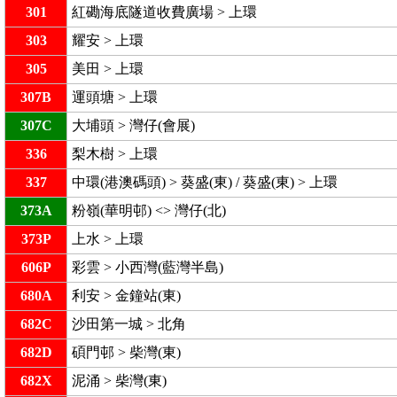
301
紅磡海底隧道收費廣場 > 上環
303
耀安 > 上環
305
美田 > 上環
307B
運頭塘 > 上環
307C
大埔頭 > 灣仔(會展)
336
梨木樹 > 上環
337
中環(港澳碼頭) > 葵盛(東) / 葵盛(東) > 上環
373A
粉嶺(華明邨) <> 灣仔(北)
373P
上水 > 上環
606P
彩雲 > 小西灣(藍灣半島)
680A
利安 > 金鐘站(東)
682C
沙田第一城 > 北角
682D
碩門邨 > 柴灣(東)
682X
泥涌 > 柴灣(東)