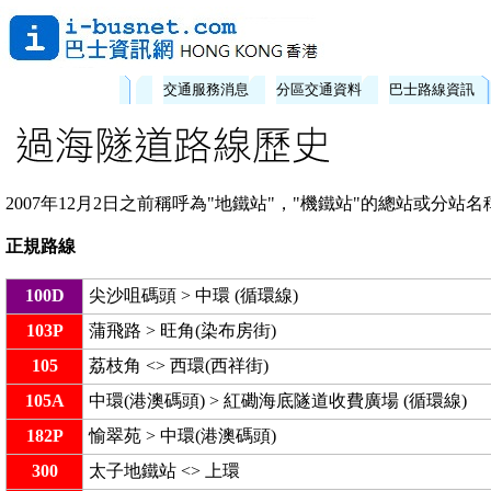
交通服務消息
分區交通資料
巴士路線資訊
2007年12月2日之前稱呼為"地鐵站"，"機鐵站"的總站或分站
正規路線
100D
尖沙咀碼頭 > 中環 (循環線)
103P
蒲飛路 > 旺角(染布房街)
105
荔枝角 <> 西環(西祥街)
105A
中環(港澳碼頭) > 紅磡海底隧道收費廣場 (循環線)
182P
愉翠苑 > 中環(港澳碼頭)
300
太子地鐵站 <> 上環