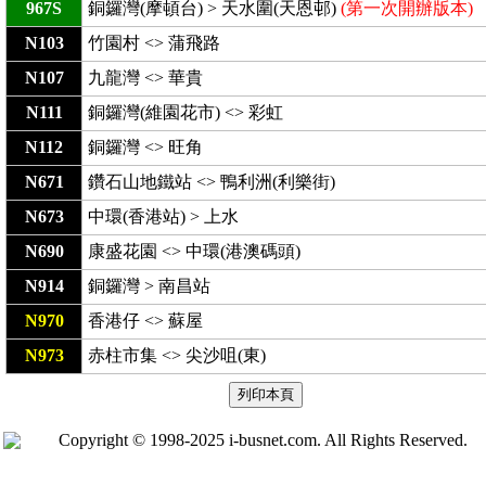
967S
銅鑼灣(摩頓台) > 天水圍(天恩邨)
(第一次開辦版本)
N103
竹園村 <> 蒲飛路
N107
九龍灣 <> 華貴
N111
銅鑼灣(維園花市) <> 彩虹
N112
銅鑼灣 <> 旺角
N671
鑽石山地鐵站 <> 鴨利洲(利樂街)
N673
中環(香港站) > 上水
N690
康盛花園 <> 中環(港澳碼頭)
N914
銅鑼灣 > 南昌站
N970
香港仔 <> 蘇屋
N973
赤柱市集 <> 尖沙咀(東)
Copyright © 1998-2025 i-busnet.com. All Rights Reserved.