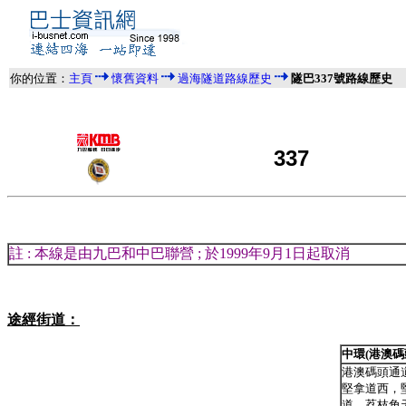
你的位置：
主頁
懷舊資料
過海隧道路線歷史
隧巴337號路線歷史
337
註 : 本線是由九巴和中巴聯營 ; 於1999年9月1日起取消
途經街道：
中環(港澳碼
港澳碼頭通
堅拿道西，
道，荔枝角