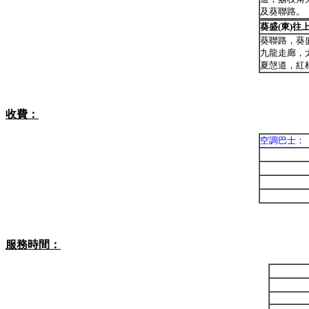
及葵聯路。
葵盛(東)往
葵聯路，葵
九龍走廊，
夏愨道，紅
收費：
空調巴士：
服務時間：