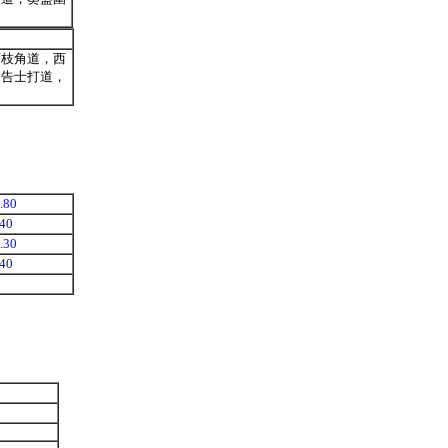
荔枝角道，西
，告士打道，
.80
.40
.30
.40