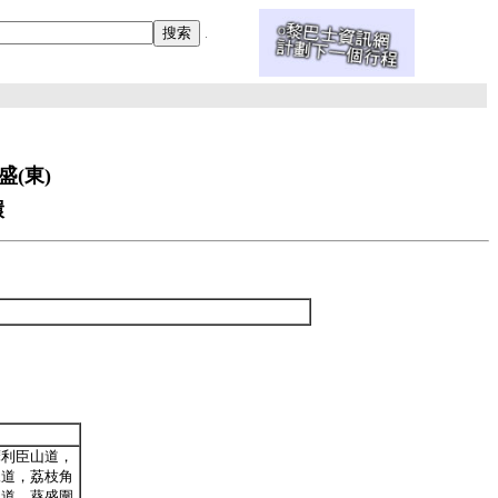
盛(東)
環
摩利臣山道，
尾道，荔枝角
口道，葵盛圍