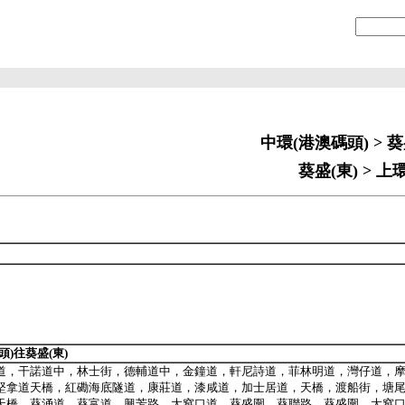
中環(港澳碼頭) > 葵
葵盛(東) > 上
頭)往葵盛(東)
道，干諾道中，林士街，德輔道中，金鐘道，軒尼詩道，菲林明道，灣仔道，
堅拿道天橋，紅磡海底隧道，康莊道，漆咸道，加士居道，天橋，渡船街，塘
天橋，葵涌道，葵富道，興芳路，大窩口道，葵盛圍，葵聯路，葵盛圍，大窩