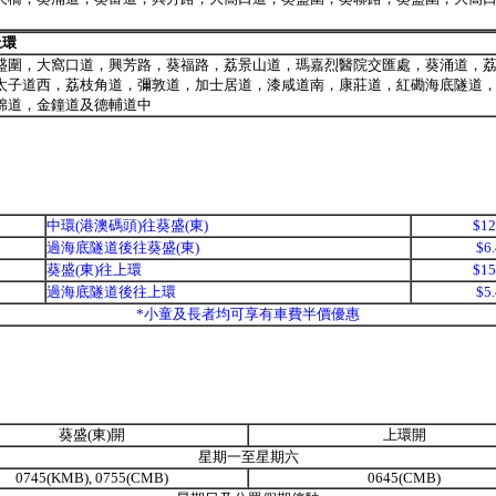
上環
盛圍，大窩口道，興芳路，葵福路，荔景山道，瑪嘉烈醫院交匯處，葵涌道，
太子道西，荔枝角道，彌敦道，加士居道，漆咸道南，康莊道，紅磡海底隧道
棉道，金鐘道及德輔道中
中環(港澳碼頭)往葵盛(東)
$12
過海底隧道後往葵盛(東)
$6
葵盛(東)往上環
$15
過海底隧道後往上環
$5
*小童及長者均可享有車費半價優惠
葵盛(東)開
上環開
星期一至星期六
0745(KMB), 0755(CMB)
0645(CMB)