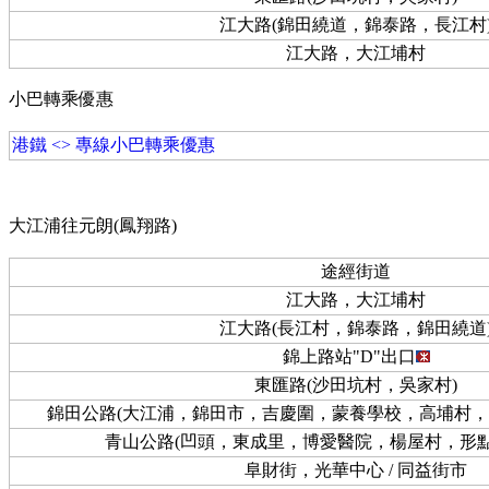
江大路(錦田繞道，錦泰路，長江村
江大路，大江埔村
小巴轉乘優惠
港鐵 <> 專線小巴轉乘優惠
大江浦往元朗(鳳翔路)
途經街道
江大路，大江埔村
江大路(長江村，錦泰路，錦田繞道
錦上路站"D"出口
東匯路(沙田坑村，吳家村)
錦田公路(大江浦，錦田市，吉慶圍，蒙養學校，高埔村，下
青山公路(凹頭，東成里，博愛醫院，楊屋村，形點 
阜財街，光華中心 / 同益街市