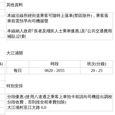
其他資料
本線沿線所經街道乘客可隨時上落車(禁區除外)，乘客落
車前需預早向司機揚聲
本線納入政府｢長者及殘疾人士乘車優惠｣及｢公共交通費用
補貼｣計劃
大江浦開
)
時段
班次(分鐘)
每日
0620 - 2055
20 - 25
特別安排
分段優惠 (使用八達通之乘客上車拍卡前請向司機提出調校
分段收費，否則按全程車費扣除)
大江埔村至江大路 6.0