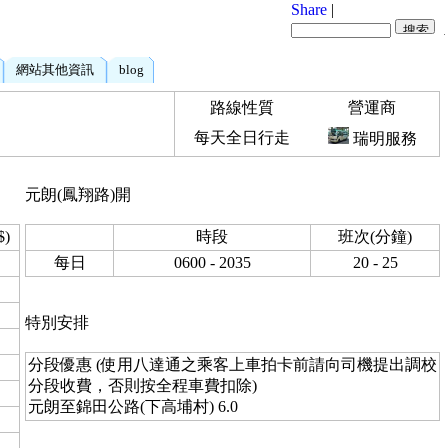
Share
|
網站其他資訊
blog
路線性質
營運商
每天全日行走
瑞明服務
元朗(鳳翔路)開
)
時段
班次(分鐘)
每日
0600 - 2035
20 - 25
特別安排
分段優惠 (使用八達通之乘客上車拍卡前請向司機提出調校
分段收費，否則按全程車費扣除)
元朗至錦田公路(下高埔村) 6.0