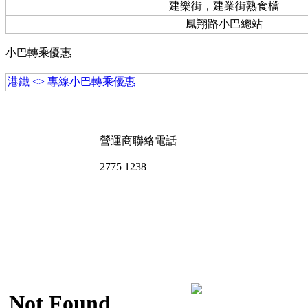
建樂街，建業街熟食檔
鳳翔路小巴總站
小巴轉乘優惠
港鐵 <> 專線小巴轉乘優惠
營運商聯絡電話
2775 1238