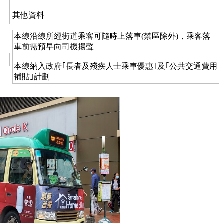
其他資料
本線沿線所經街道乘客可隨時上落車(禁區除外)，乘客落
車前需預早向司機揚聲
本線納入政府｢長者及殘疾人士乘車優惠｣及｢公共交通費用
補貼｣計劃