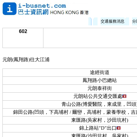
交通服務消息
分
602
元朗(鳳翔路)往大江浦
途經街道
鳳翔路小巴總站
元朗泰祥街
元朗站公共交通交匯處
青山公路(博愛醫院，東成里，凹頭
錦田公路(凹頭，下高埔村 / 爾巒，高埔村，蒙養學校，
東匯路(吳家村，沙田坑村)
錦上路站"D"出口
東匯路(沙田坑村，吳家村)