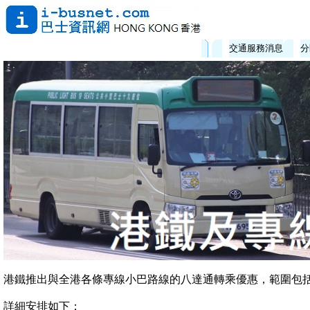
交通服務消息
分
港鐵推出與全港各條專線小巴路線的八達通轉乘優惠，範圍包
詳細安排如下：