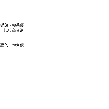
及樂悠卡轉乘優
效，以較高者為
優惠的，轉乘優