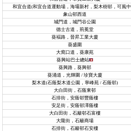
和宜合道(和宜合道運動場，海壩新村，梨木樹邨，可風中
象山邨西道
城門道，城門谷公園
德士古道，荊冕堂
葵褔路，晉昇工業大廈
葵盛圍
大窩口道，葵康苑
葵興站巴士總站
葵興路，葵興邨
葵涌道，光輝圍 / 珍寶大廈
梨木道(石蔭梨木道公園，寧峰苑 / 石蔭邨)
大白田街，石蔭東邨
石排街，安蔭邨豐蔭樓
安足街，安蔭邨澤蔭樓
大白田街，石籬邨石富樓
大隴街，石籬商場
石排街，石籬邨石安樓