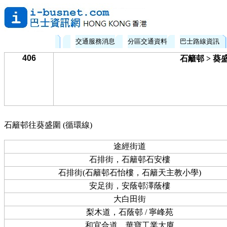
交通服務消息
分區交通資料
巴士路線資訊
406
石籬邨 > 葵
石籬邨往葵盛圍 (循環線)
途經街道
石排街，石籬邨石安樓
石排街(石籬邨石怡樓，石籬天主教小學)
安足街，安蔭邨澤蔭樓
大白田街
梨木道，石蔭邨 / 寧峰苑
和宜合道，華寶工業大廈