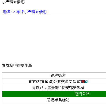
小巴轉乘優惠
港鐵 <> 專線小巴轉乘優惠
青衣站往碧堤半島
途經街道
青衣站(青敬路)公共交通交匯處)
青敬路，灝景灣 / 長安邨安湄樓
屯門公路
碧堤半島總站