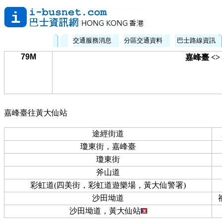
交通服務消息
分區交通資料
巴士路線資訊
79M
嘉峰臺 <
嘉峰臺往黃大仙站
途經街道
瓊東街，嘉峰臺
瓊東街
斧山道
彩虹道(四美街，彩虹道遊樂場，黃大仙警署)
沙田坳道
沙田坳道，黃大仙站