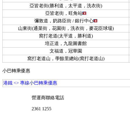
亞皆老街(勝利道，太平道，洗衣街)
亞皆老街，旺角站
彌敦道，奶路臣街 / 銀行中心
山東街(通菜街，花園街，洗衣街，麥花臣球場)
窩打老道(太平道，勝利道)
培正道，九龍圖書館
文福道，冠華園
窩打老道山，學餘里總站(窩打老道山)
小巴轉乘優惠
港鐵 <> 專線小巴轉乘優惠
營運商聯絡電話
2361 1255