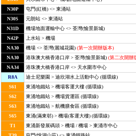
N30P
屯門(紅橋) <> 東涌站
N30S
元朗站 <> 東涌站
N31D
機場地面運輸中心 <> 荃灣(愉景新城)
N42P
上水站 > 機場
NA30
機場 <> 荃灣(麗城花園)
(第一次開辦版本)
NA30
港珠澳大橋香港口岸 > 荃灣(愉景新城)
(第二次開辦
NA34
港珠澳大橋香港口岸 <> 天水圍市中心
R8A
迪士尼樂園 > 迪欣湖水上活動中心 (循環線)
S61
東涌地鐵站 > 機場客運大樓 (循環線)
S62
東涌地鐵站 > 機場貨運區 (循環線)
S63
東涌地鐵站 > 航機膳食區 (循環線)
S65
東涌(滿東邨) > 機場(客運大樓) (循環線)
T1
東涌新發展碼頭 > 機場 / 機場 > 東涌市中心
T39
屯門(悅湖山莊) <> 東涌鐵路站