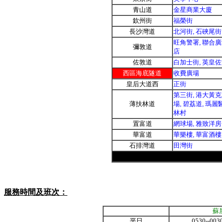
青山道
金星商業大廈
欽州街
福榮街
長沙灣道
北河街, 石硤尾街
旺角警署, 聯合廣
彌敦道
店
佐敦道
白加士街, 英皇
西區海底隧道
收費廣場
皇后大道西
正街
第三街, 港大黃克
薄扶林道
場, 碧荔道, 瑪麗
林村
置富道
網球
場, 雅致洋房
華富道
華樂樓, 華富酒樓
石排灣道
田灣街
服務時間及班次：
蘇
平日
0530--003