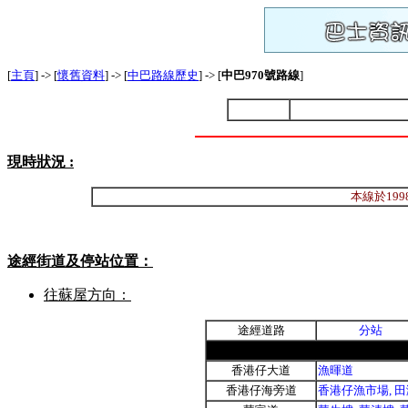
[
主頁
] -> [
懷舊資料
] -> [
中巴路線歷史
] -> [
中巴970
號路線
]
現時狀況 :
本線於19
途經街道及停站位置：
往蘇屋方向：
途經道路
分站
香港仔大道
漁暉道
香港仔海旁道
香港仔漁市場, 