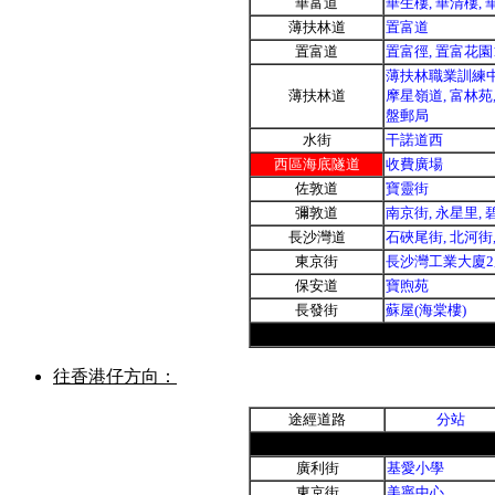
華富道
華生樓, 華清樓,
薄扶林道
置富道
置富道
置富徑, 置富花園1
薄扶林職業訓練中心
薄扶林道
摩星嶺道, 富林苑,
盤郵局
水街
干諾道西
西區海底隧道
收費廣場
佐敦道
寶靈街
彌敦道
南京街, 永星里, 
長沙灣道
石硤尾街, 北河街,
東京街
長沙灣工業大廈2
保安道
寶煦苑
長發街
蘇屋(海棠樓)
往香港仔方向：
途經道路
分站
廣利街
基愛小學
東京街
美寧中心