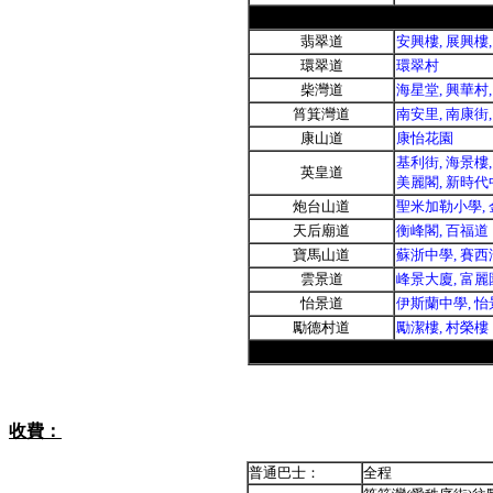
翡翠道
安興樓, 展興樓
環翠道
環翠村
柴灣道
海星堂, 興華村
筲箕灣道
南安里, 南康街
康山道
康怡花園
基利街, 海景樓,
英皇道
美麗閣, 新時代
炮台山道
聖米加勒小學,
天后廟道
衡峰閣, 百福道
寶馬山道
蘇浙中學, 賽西
雲景道
峰景大廈, 富麗
怡景道
伊斯蘭中學, 怡
勵德村道
勵潔樓, 村榮樓
收費：
普通巴士：
全程