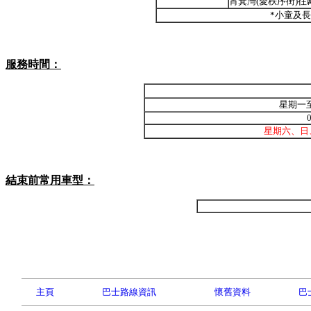
筲箕灣(愛秩序街)往
*小童及
服務時間：
星期一
0
星期六、日
結束前常用車型：
主頁
巴士路線資訊
懷舊資料
巴