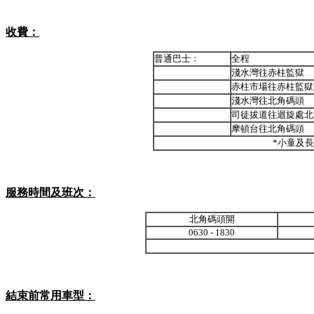
收費：
普通巴士：
全程
淺水灣往赤柱監獄
赤柱市場往赤柱監獄
淺水灣往北角碼頭
司徒拔道往迴旋處北
摩頓台往北角碼頭
*小童及
服務時間及班次：
北角碼頭開
0630 - 1830
結束前常用車型：