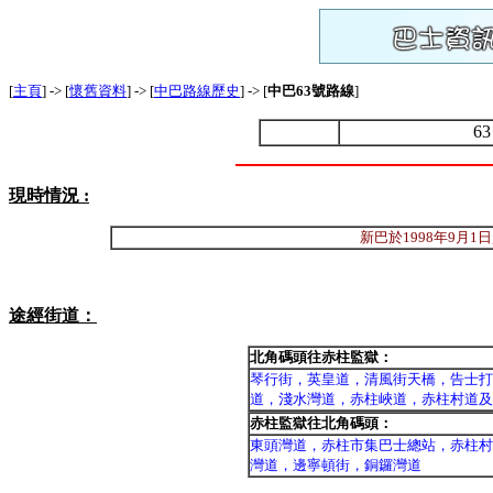
[
主頁
] -> [
懷舊資料
] -> [
中巴路線歷史
] -> [
中巴63號路線
]
6
現時情況 :
新巴於1998年9月1
途經街道：
北角碼頭往赤柱監獄：
琴行街，英皇道，清風街天橋，告士打
道，淺水灣道，赤柱峽道，赤柱村道及
赤柱監獄往北角碼頭：
東頭灣道，赤柱市集巴士總站，赤柱村
灣道，邊寧頓街，銅鑼灣道