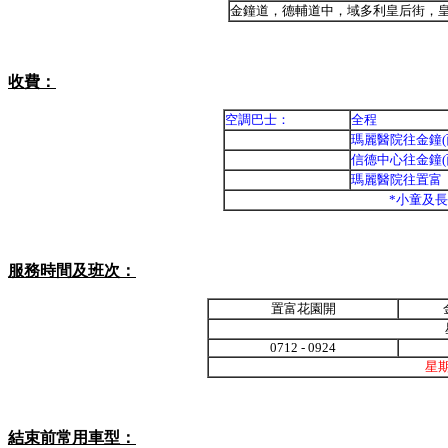
金鐘道，德輔道中，域多利皇后街，
收費：
空調巴士：
全程
瑪麗醫院往金鐘(
信德中心往金鐘(
瑪麗醫院往置富
*小童及
服務時間及班次：
置富花園開
0712 - 0924
星
結束前常用車型：