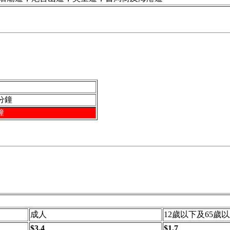
0分鐘
鐘
成人
12歲以下及65歲
$3.4
$1.7