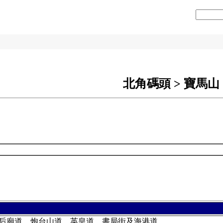
北角碼頭 > 寶馬山 
后廟道，炮台山道，英皇道，書局街及海港道