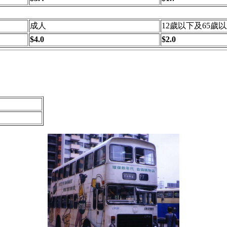
成人
12歲以下及65歲
$4.0
$2.0