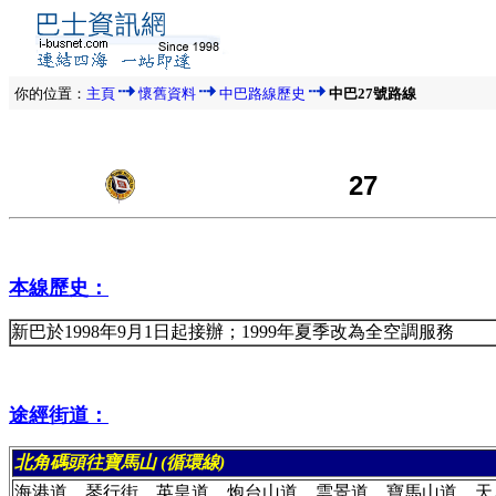
你的位置：
主頁
懷舊資料
中巴路線歷史
中巴27號路線
27
本線歷史：
新巴於1998年9月1日起接辦；1999年夏季改為全空調服務
途經街道：
北角碼頭往寶馬山 (循環線)
海港道，琴行街，英皇道，炮台山道，雲景道，寶馬山道，天