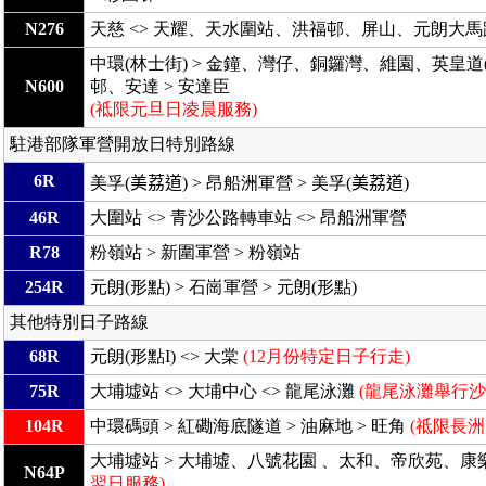
N276
天慈 <> 天耀、天水圍站、洪福邨、屏山、元朗大馬路 
中環(林士街) > 金鐘、灣仔、銅鑼灣、維園、英皇道
N600
邨、安達 > 安達臣
(祗限元旦日凌晨服務)
駐港部隊軍營開放日特別路線
6R
美孚(
美荔道)
> 昂船洲軍營 > 美孚(
美荔道)
46R
大圍站 <> 青沙公路轉車站 <> 昂船洲軍營
R78
粉嶺站 > 新圍軍營 > 粉嶺站
254R
元朗(形點) > 石崗軍營 > 元朗(形點)
其他特別日子路線
68R
元朗(形點I) <> 大棠
(12月份特定日子行走)
75R
大埔墟站 <> 大埔中心 <> 龍尾泳灘
(龍尾泳灘舉行沙
104R
中環碼頭 > 紅磡海底隧道 > 油麻地 > 旺角
(祗限長
大埔墟站 > 大埔墟、八號花園 、太和、帝欣苑、康樂
N64P
翌日服務)