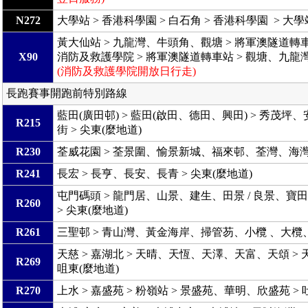
N272
大學站 > 香港科學園 > 白石角 > 香港科學園 > 大
黃大仙站 > 九龍灣、牛頭角、觀塘 > 將軍澳隧道轉
X90
消防及救護學院 > 將軍澳隧道轉車站 > 觀塘、九龍灣
(消防及救護學院開放日行走)
長跑賽事開跑前特別路線
藍田(廣田邨) > 藍田(啟田、德田、興田) > 秀茂坪、
R215
街 > 尖東(麼地道)
R230
荃威花園 > 荃景圍、愉景新城、福來邨、荃灣、海灣花
R241
長宏 > 長亨、長安、長青 > 尖東(麼地道)
屯門碼頭 > 龍門居、山景、建生、田景 / 良景、
R260
> 尖東(麼地道)
R261
三聖邨 > 青山灣、黃金海岸、掃管芴、小欖 、大欖
天慈 > 嘉湖北 > 天晴、天恆、天澤、天富、天頌 > 
R269
咀東(麼地道)
R270
上水 > 嘉盛苑 > 粉嶺站 > 景盛苑、華明、欣盛苑 > 