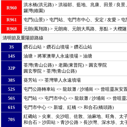
洪水橋(洪元路) > 洪福邨、藍地、兆康、田景 / 良
R960
鑼灣(維園)
R961
屯門(山景) > 屯門站、屯門市中心、安定 / 友愛 > 
R968
元朗(鳳翔路) > 元朗南、元朗大馬路、形點 > 大欖隧道
清明節及重陽節路線
3S
鑽石山站 > 鑽石山墳場 > 鑽石山站
14S
油塘 > 將軍澳華人永遠墳場 > 油塘
荃灣(青山公路) > 老圍(東普陀) > 圓玄學院
32P
圓玄學院 > 荃灣(青山公路)
38S
葵芳站 <> 荃灣華人永遠墳場
52S
屯門公路轉車站 <> 龍鼓灘 / 沙埔崗 <> 曾咀靈灰安
56S
屯門站 <> 屯門市中心 <> 龍鼓灘 / 沙埔崗 <> 曾
61S
屯門市中心 <> 新墟、紅橋 <> 和合石(橋頭路)
紅磡站 > 尖東、尖沙咀、佐敦、油麻地、旺角、太子、
70S
和合石 > 沙田站 > 青沙公路 > 長沙灣、深水埗