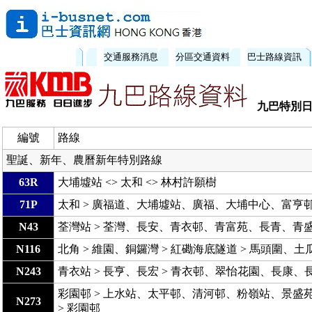
交通服務消息
分區交通資料
巴士路線資訊
九巴特別
編號
路線
聖誕、新年、農曆新年特別路線
63R
大埔墟站 <> 太和 <> 林村許願樹
71P
太和 > 廣福道、大埔墟站、廣福、大埔中心、富亨邨
N43
荃灣站 > 荃灣、長安、青衣邨、青富苑、長青、青盛
N116
北角 > 維園、銅鑼灣 > 紅磡海底隧道 > 馬頭圍、土
N243
青衣站 > 長亨、長宏 > 青衣邨、翠怡花園、長康、長
彩園邨 > 上水站、太平邨、清河邨、粉嶺站、景
N273
> 彩園邨