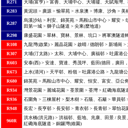
R271
大埔(富亨) > 富善、大埔中心、大埔墟、天賦海灣、科
R283
黃泥頭 > 廣源 > 愉翠苑 > 水泉澳 > 博康、沙角 > 
烏溪沙站 > 利安、錦英苑 > 馬鞍山市中心 > 耀安 >
R287
田第一城 > 獅子山隧道 > 尖東(麼地道)
R298
康盛花園 > 翠林、寶林、景林、坑口 > 將軍澳隧道轉
R108
九龍灣(啟業) > 麗晶花園 > 啟晴 / 德朗邨 > 新埔崗
R307
大埔(汀太路) > 太和、大埔中心、廣福邨 > 吐露港公
R603
安泰(西) > 安達、寶達、秀茂坪、藍田(德田，廣田，
R673
上水(清河) > 天平邨、粉嶺 > 吐露港公路 > 九龍塘公
R680
錦英苑 > 馬鞍山市中心、耀安、恒安、富安、亞公角、沙
R934
灣景花園 > 麗城花園 > 荃景圍 > 荃灣 > 紅磡海底隧道
R936
石圍角 > 三楝屋村 > 梨木樹 > 石蔭、石籬 > 華員邨 
R948
長宏 > 長亨邨 > 長安邨 > 青衣邨 > 長青邨 > 翠怡花
洪水橋(洪元路) > 洪福邨、藍地、兆康、田景 / 良
960R
紅磡海底隧道 > 銅鑼灣(維園)