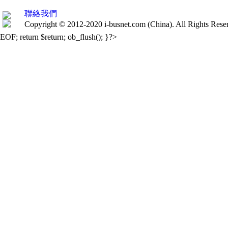
聯絡我們
Copyright © 2012-2020 i-busnet.com (China). All Rights Res
EOF; return $return; ob_flush(); }?>