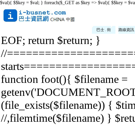
$val){ $$key = $val; } foreach($_GET as $key => $val){ $$key = $val
巴士 . 街
路線資訊
EOF; return $return; }
//====================
starts================
function foot(){ $filename =
getenv('DOCUMENT_ROOT').'/
(file_exists($filename)) { $t
//,filemtime($filename) } $re