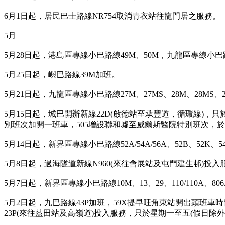
6月1日起，居民巴士路線NR754取消青衣站往龍門居之服務。
5月
5月28日起，港島區專線小巴路線49M、50M，九龍區專線小巴
5月25日起，嶼巴路線39M加班。
5月21日起，九龍區專線小巴路線27M、27MS、28M、28MS、2
5月15日起，城巴開辦新線22D(啟德站至承豐道，循環線)，
別班次加開一班車，505增設聯和墟至威爾斯醫院特別班次，於
5月14日起，新界區專線小巴路線52A/54A/56A、52B、52K、
5月8日起，
過海隧道新線N960(來往會展站及屯門建生邨)投入
5月7日起，新界區專線小巴路線10M、13、29、110/110A、80
5月2日起，九巴路線43P加班，59X提早旺角東站開出頭班車時
23P(來往藍田站及高嶺道)投入服務，只於星期一至五(假日除