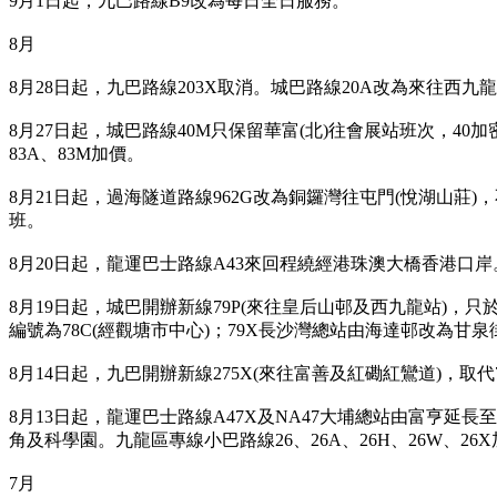
9月1日起，九巴路線B9改為每日全日服務。
8月
8月28日起，九巴路線203X取消。城巴路線20A改為來往
8月27日起，城巴路線40M只保留華富(北)往會展站班次，40
83A、83M加價。
8月21日起，過海隧道路線962G改為銅鑼灣往屯門(悅湖山莊)
，
班。
8月20日起，龍運巴士路線A43來回程繞經港珠澳大橋香港口岸
8月19日起，城巴開辦新線79P(來往皇后山邨及西九龍站)，
編號為78C(經觀塘市中心)；79X長沙灣總站由海達邨改為
8月14日起，九巴開辦新線275X(來往富善及紅磡紅鸞道)，取代
8月13日起，龍運巴士路線A47X及NA47大埔總站由富亨延長
角及科學園。九龍區專線小巴
路線2
6、26A、26H、26W、26X
7月