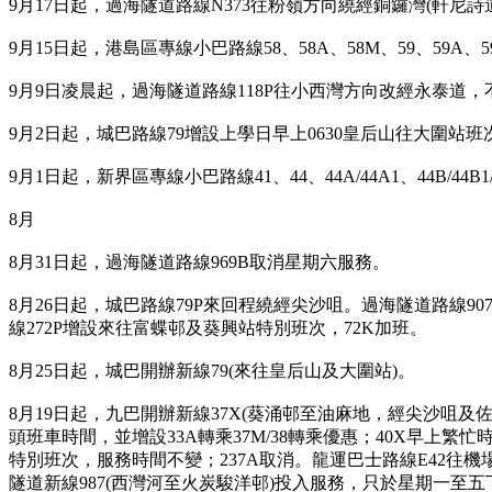
9月17日起，過海隧道路線N373往粉嶺方向繞經銅鑼灣(軒尼詩
9月15日起，港島區專線小巴路線58、58A、58M、59、59A、5
9月9日凌晨起，過海隧道路線118P往小西灣方向改經永泰道，
9月2日起，城巴路線79增設上學日早上0630皇后山往大圍站
9月1日起，新界區專線小巴路線41、44、44A/44A1、44B/44B1/
8月
8月31日起，過海隧道路線969B取消星期六服務。
8月26日起，城巴路線79P來回程繞經尖沙咀。過海隧道路線9
線272P增設來往富蝶邨及葵興站特別班次，72K加班。
8月25日起，城巴開辦新線79(來往皇后山及大圍站)。
8月19日起，九巴開辦新線37X(葵涌邨至油麻地，經尖沙咀及佐
頭班車時間，並增設33A轉乘37M/38轉乘優惠；40X早上
特別班次，服務時間不變；237A取消。龍運巴士路線E42往
隧道新線987(西灣河至火炭駿洋邨)投入服務，只於星期一至五下