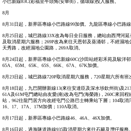
小巴新線83C(彩福至牛頭角(安華街)，循環線)投入服務。
8月
8月31日起，新界區專線小巴路線99加價。九龍區專線小巴路線
8月25日起，城巴路線33X改為每日全日服務，總站由西灣河
及取消星期六服務；269P改為來往天恩邨及葵涌邨，不經濕地
天秀路，改經濕地公園路，269A取消。
8月24日起，新界區專線小巴新線60C(沙田站經彩禾苑及駿洋邨往火
65A、65M、65K、65S、66K、67A、67K加價。
8月23日起，城巴路線720P取消星期六服務，720星期六所有
8月18日起，九巴開辦新線13(來往安達臣及深水埗欽州街)及2
61A及61M屯門總站由友愛(南)改為屯門(海榮路)，260C
站，962往龍門居方向改經屯門公路巴士轉乘站下層；104取消
16、17、17A、17M加價；110A取消。
8月17日起，新界區專線小巴路線46、46A、46X加價。
8月16日起，過海隧道路線935取消星期六來往石籬及灣仔服務