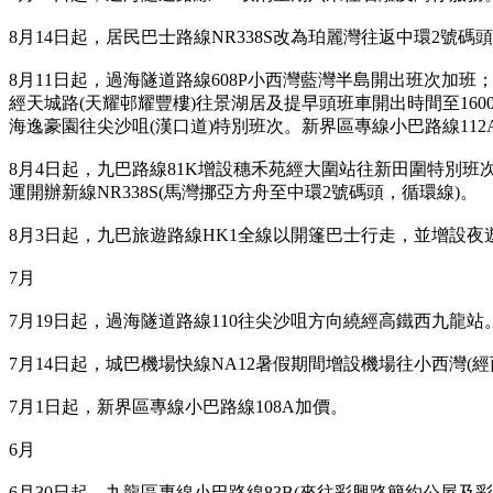
8月14日起，居民巴士路線NR338S改為珀麗灣往返中環2號
8月11日起，過海隧道路線608P小西灣藍灣半島開出班次加班
經天城路(天耀邨耀豐樓)往景湖居及提早頭班車開出時間至1600
海逸豪園往尖沙咀(漢口道)特別班次。新界區專線小巴路線112A
8月4日起，九巴路線81K增設穗禾苑經大圍站往新田圍特別班
運開辦新線NR338S(馬灣挪亞方舟至中環2號碼頭，循環線)。
8月3日起，九巴旅遊路線HK1全線以開篷巴士行走，並增設夜遊
7月
7月19日起，過海隧道路線110往尖沙咀方向繞經高鐵西九龍站
7月14日起，城巴機場快線NA12暑假期間增設機場往小西灣(
7月1日起，新界區專線小巴路線108A加價。
6月
6月30日起，九龍區專線小巴路線83B(來往彩興路簡約公屋及