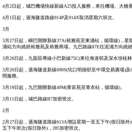
4月2日起，城巴機場快線新線A25投入服務，來往機場、大
4月1日起，過海隧道路線914P及914X取消星期六班次。
3月
3月27日起，嶼巴開辦新線37A(裕雅苑至東涌站，循環線)，星
涌站方向繞經裕雅苑及裕雅商場。九巴路線87E往泥涌方向繞
3月26日起，九龍區專線小巴新線75C(來往海達邨及深水埗桂林
3月20日起，過海隧道新
線690S(坑口明德邨至中環交易廣場)
間服務。
3月19日起，九巴開辦新線49M(青富苑至青衣站，循環線)。
3月11日起，城巴路線B7加密班次。
2月
2月27日起，過海隧道路線613A增設星期一至五下午(假日除外)
五下午班次(假日除外)，285加密班次。