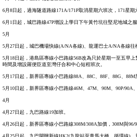
6月8日起，過海隧道路線171A/171P取消星期六班次，17
6月1日起，城巴路線47P增設上學日下午黃竹坑往堅尼地城之
5月
5月27日起，城巴機場快線(A/NA各線)、龍運巴士A/NA各
5月18日起，港島區專線小巴路線56B改為只於星期一至五早
時間及增設羅便臣道至灣仔合和中心短程班次。
5月17日起，新界區專線小巴路線88A、88C、88F、88G、88
5月10日起，新界區專線小巴路線46M、47M、90M、90P/90A、91、
4月
4月27日起，九巴路線19加班。
4月26日起，新界區專線小巴路線308M/308A加價，308M與9
4月25日起，九巴開辦新線HK2(九龍站至青馬大橋，循環線)