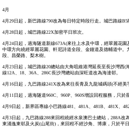
4月
4月29日起，新巴路線790改為每日特定時段行走。城巴路線B
4月28日起，城巴路線22X加密平日班次。
4月24日起，過海隧道新線673A(來往上水及中環，經翠麗花
中環方向繞經翠麗花園、軒尼詩道全段、金鐘道及德輔道中。九
段、昌榮路、梨木樹。
4月23日起，城巴路線20總站由大角咀維港灣延長至長沙灣西(海
線12A、18、36A、286C長沙灣總站由深旺道改為海達邨。
4月16日起，九巴路線241X改為來往長青及九龍城碼頭(不經美
4月11日起，過海隧道960C、960P、960S增設回程服務，
4月9日起，新界區專線小巴路線481、481A、481B、481X、4
4月3日起，九巴路線288來回程繞經水泉澳巴士總站，288A
東涌逸東邨及火炭(山尾街)，來回程不經沙角、博康，只於平