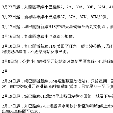
3月23日起，九龍區專線小巴路線2、2A、30A、30B、32M、41A
3月22日起，新界區專線小巴路線87、87A、87K、87M加價。
3月17日起，城巴開辦新線H1S(中環天星碼頭至西九文化區，循
3月16日起，九龍區專線小巴路線56加價。
3月10日起，九巴開辦新線81X(美田至旺角，經青沙公路)，取
程繞經環翠道，不經柴灣站及康民街。
3月9日起，公共小巴峻巒至元朗站線改為新界區專線小巴路線6
2月
2月24日起，嶼巴開辦新線36M(裕雅苑至欣澳站)，只於星期一
次，由洪水橋(洪元路洪福邨)往紅磡紅鸞道，只於星期一至五(
2月19日起，城巴路線61R取消早上藍田站往沙田第一城及下午
2月17日起，九巴路線270D增設深水埗欽州街至聯和墟(經上水
出頭班車時間至0530。