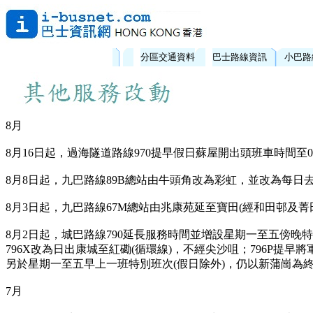
分區交通資料
巴士路線資訊
小巴路
8月
8月16日起，過海隧道路線970提早假日蘇屋開出頭班車時間至06
8月8日起，九巴路線89B總站由牛頭角改為彩虹，並改為每日
8月3日起，九巴路線67M總站由兆康苑延至寶田(經和田邨及菁田
8月2日起，城巴路線790延長服務時間並增設星期一至五傍晚
796X改為日出康城至紅磡(循環線)，不經尖沙咀；796P提早將
另於星期一至五早上一班特別班次(假日除外)，仍以新蒲崗為終點站。
7月