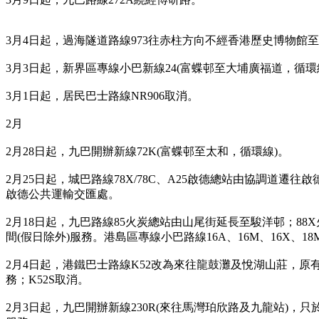
3月4日起，過海隧道路線973往赤柱方向不經香港歷史博物館至
3月3日起，新界區專線小巴新線24(富蝶邨至大埔廣福道，循環
3月1日起，居民巴士路線NR906取消。
2月
2月28日起，九巴開辦新線72K(富蝶邨至太和，循環線)。
2月25日起，城巴路線78X/78C、A25啟德總站由協調道
啟德公共運輸交匯處。
2月18日起，九巴路線85火炭總站由山尾街延長至駿洋邨；8
間(假日除外)服務。港島區專線小巴路線16A、16M、16X、18M
2月4日起，港鐵巴士路線K52改為來往龍鼓灘及悅湖山莊，原有
務；K52S取消。
2月3日起，九巴開辦新線230R(來往馬灣珀欣路及九龍站)，只