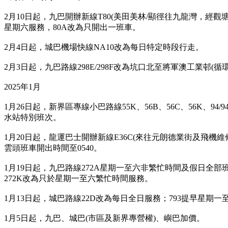
2月10日起，九巴開辦新線T80(美田美林/顯徑往九龍灣，經觀
星期六服務，80A改為只開出一班車。
2月4日起，城巴機場快線NA10改為每日特定時段行走。
2月3日起，九巴路線298E/298F改為坑口北至將軍澳工業邨(
2025年1月
1月26日起，新界區專線小巴路線55K、56B、56C、56K、9
水站特別班次。
1月20日起，龍運巴士開辦新線E36C(來往元朗德業街及飛機
雲頭班車開出時間至0540。
1月19日起，九巴路線272A星期一至六非繁忙時間及假日全
272K改為只於星期一至六繁忙時間服務。
1月13日起，城巴路線22D改為每日全日服務；793提早星期一
1月5日起，九巴、城巴(市區及新界專營權)、嶼巴加價。