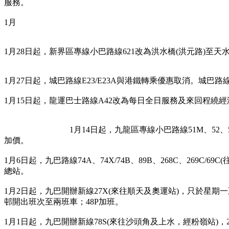
服務。
1月
1月28日起，新界區專線小巴路線621改為洪水橋(洪元路)至天水
1月27日起，城巴路線E23/E23A與港鐵轉乘優惠取消。城巴
1月15日起，龍運巴士路線A42改為每日全日服務及來回程繞
				1月14日起，九龍區專線小巴路線51M、52、53M，新界區專線小巴路線81、81M、82、82M、103、103M、104
加價。
1月6日起，九巴路線74A、74X/74B、89B、268C、269
總站。
1月2日起，九巴開辦新線27X(來往順天及奧運站)，只於星期
邨開出班次至兩班車；48P加班。
1月1日起，九巴開辦新線78S(來往沙頭角及上水，經粉嶺站)，2