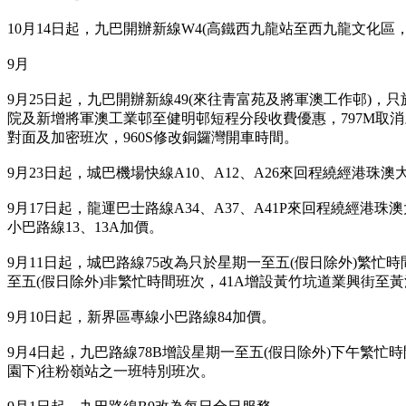
10月14日起，九巴開辦新線W4(高鐵西九龍站至西九龍文化區
9月
9月25日起，九巴開辦新線49(來往青富苑及將軍澳工作邨)，
院及新增將軍澳工業邨至健明邨短程分段收費優惠，797M取消。
對面及加密班次，960S修改銅鑼灣開車時間。
9月23日起，城巴機場快線A10、A12、A26來回程繞經港珠
9月17日起，龍運巴士路線A34、A37、A41P來回程繞經港
小巴路線13、13A加價。
9月11日起，城巴路線75改為只於星期一至五(假日除外)繁忙時
至五(假日除外)非繁忙時間班次，41A增設黃竹坑道業興街至黃
9月10日起，新界區專線小巴路線84加價。
9月4日起，九巴路線78B增設星期一至五(假日除外)下午繁忙
園下)往粉嶺站之一班特別班次。