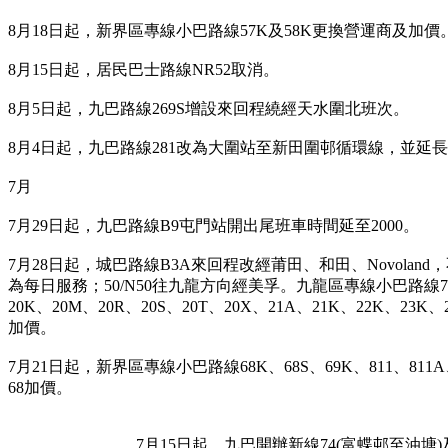
8月18日起，新界區專線小巴路線57K及58K更換營運商及加價
8月15日起，居民巴士路線NR52取消。
8月5日起，九巴路線269S增設來回程繞經天水圍北班次。
8月4日起，九巴路線281改為大圍站至新田圍邨循環線，並延
7月
7月29日起，九巴路線B9屯門站開出尾班車時間延至2000。
7月28日起，城巴路線B3A來回程改經莆田、和田、Novolan
為每日服務；50/N50往九龍方向經美孚。九龍區專線小巴路線77M、
20K、20M、20R、20S、20T、20X、21A、21K、22K、23K、2
加價。
7月21日起，新界區專線小巴路線68K、68S、69K、811、811A、
68加價。
				7月15日起，九巴開辦新線74(富蝶邨至油塘)及271A(富蝶邨至尖東麼地道)，全部只於星期一至五繁忙時間行