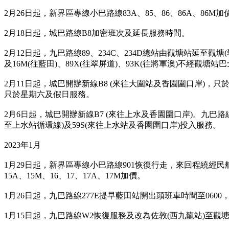
2月26日起，新界區專線小巴路線83A、85、86、86A、86M加
2月18日起，
城巴路線B8加密班次及延長服務時間。
2月12日起，九巴路線89、234C、234D總站由觀塘站延至觀塘
及16M(往藍田)、89X(往翠屏道)、93K(往將軍澳)不經觀塘站
2月11日起，
城巴開辦新線B8 (來往大圍站及香園圍口岸)，只
只於星期六及假日服務。
2月6日起，
城巴開辦新線B7 (來往上水及香園圍口岸)。九巴路
至上水站循環線)及59S(來往上水站及香園圍口岸)投入服務。
2023年1月
1月29日起，新界區專線小巴路線901恢復行走，來回程繞經民航
15A、15M、16、17、17A、17M加價。
1月26日起，九巴路線277E提早藍田站開出頭班車時間至0600，
1月15日起，九巴路線W2恢復服務及改為佐敦(西九龍站)至觀