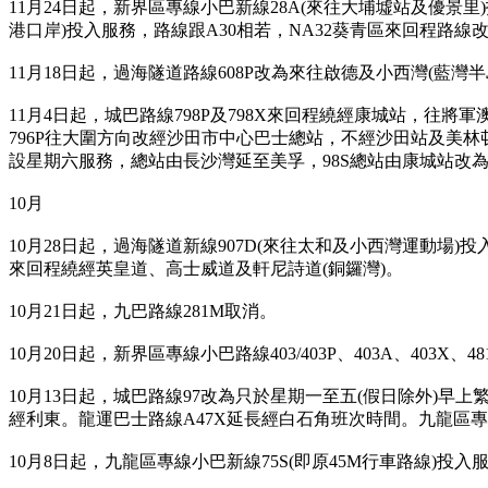
11月24日起，新界區專線小巴新線28A(來往大埔墟站及優景
港口岸)投入服務，路線跟A30相若，NA32葵青區來回程路線
11月18日起，過海隧道路線608P改為來往啟德及小西灣(藍灣
11月4日起，城巴路線798P及798X來回程繞經康城站，往將軍
796P往大圍方向改經沙田市中心巴士總站，不經沙田站及美林邨，
設星期六服務，總站由長沙灣延至美孚，98S總站由康城站改為坑
10月
10月28日起，過海隧道新線907D(來往太和及小西灣運動場)
來回程繞經英皇道、高士威道及軒尼詩道(銅鑼灣)。
10月21日起，九巴路線281M取消。
10月20日起，新界區專線小巴路線403/403P、403A、403X、481
10月13日起，城巴路線97改為只於星期一至五(假日除外)早上
經利東。龍運巴士路線A47X延長經白石角班次時間。九龍區專線
10月8日起，九龍區專線小巴新線75S(即原45M行車路線)投入服