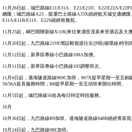
11月26日起，城巴路線E11/E11A、E21/E21D、E22/E22
總匯；城巴路線A23，龍運巴士路線A33X繞經航天城交通總
E11A/E11B/E11S、E22S繞經裕雅苑。
11月25起，嶼
巴開辦新線X11R(來往東涌世茂喜來登酒店及大
11月20日起，九巴路線219X增設毅嶺道往尖沙咀(循環線)特
11月12日起，新
界區專線小巴路線108A加價。
11月11日起，新
界區專線小巴路線105調整班次。
11月6日起，過海隧道路線969C加
班，967X提早星期一至五
56/56A延長服務時間
；B8提早星期一至五頭班車開出時間
。
11月5日起，城巴路線50改為每日特定時段服務。
10月
10月30日起，九巴路線B9加班。過海隧道路線948B繞經青富苑
10月24日起，九巴路線98E加班。