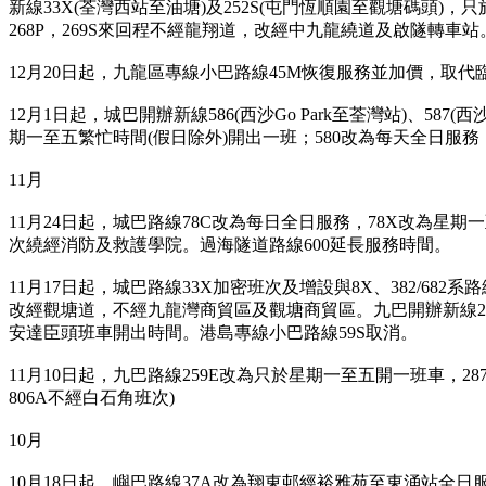
新線33X(荃灣西站至油塘)及252S(屯門恆順園至觀塘碼頭)，只
268P，269S來回程不經龍翔道，改經中九龍繞道及啟隧轉車站
12月20日起，九龍區專線小巴路線45M恢復服務並加價，取代
12月1日起，城巴開辦新線586(西沙Go Park至荃灣站)、587(西
期一至五繁忙時間(假日除外)開出一班；580改為每天全日服務，
11月
11月24日起，城巴路線78C改為每日全日服務，78X改為星
次繞經消防及救護學院。過海隧道路線600延長服務時間。
11月17日起，城巴路線33X加密班次及增設與8X、382/6
改經觀塘道，不經九龍灣商貿區及觀塘商貿區。九巴開辦新線27
安達臣頭班車開出時間。港島專線小巴路線59S取消。
11月10日起，九巴路線259E改為只於星期一至五開一班車，2
806A不經白石角班次)
10月
10月18日起，嶼巴路線37A改為翔東邨經裕雅苑至東涌站全日服