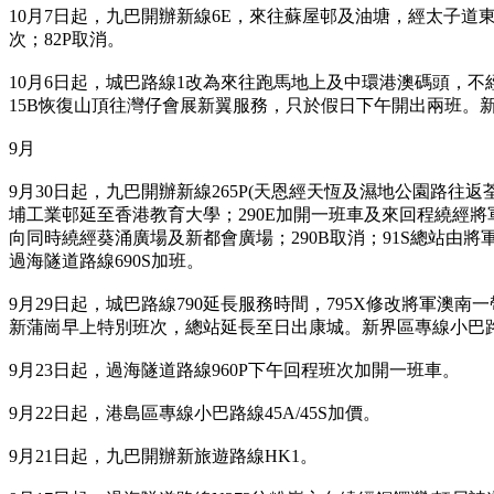
10月7日起，九巴開辦新線6E，來往蘇屋邨及油塘，經太子道
次；82P取消。
10月6日起，城巴路線1改為來往跑馬地上及中環港澳碼頭，不
15B恢復山頂往灣仔會展新翼服務，只於假日下午開出兩班。新界區
9月
9月30日起，九巴開辦新線265P(天恩經天恆及濕地公園路往
埔工業邨延至香港教育大學；290E加開一班車及來回程繞經
向同時繞經葵涌廣場及新都會廣場；290B取消；91S總站由將
過海隧道路線690S加班。
9月29日起，城巴路線790延長服務時間，795X修改將軍澳南
新蒲崗早上特別班次，總站延長至日出康城。新界區專線小巴路線88、88
9月23日起，過海隧道路線960P下午回程班次加開一班車。
9月22日起，港島區專線小巴路線45A/45S加價。
9月21日起，九巴開辦新旅遊路線HK1。