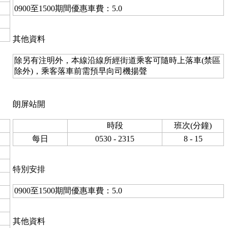
0900至1500期間優惠車費：5.0
其他資料
除另有注明外，本線沿線所經街道乘客可隨時上落車(禁區
除外)，乘客落車前需預早向司機揚聲
朗屏站開
時段
班次(分鐘)
每日
0530 - 2315
8 - 15
特別安排
0900至1500期間優惠車費：5.0
其他資料