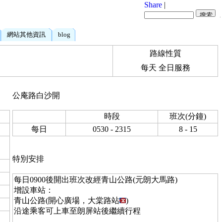
Share
|
網站其他資訊
blog
路線性質
每天 全日服務
公庵路白沙開
時段
班次(分鐘)
每日
0530 - 2315
8 - 15
特別安排
每日0900後開出班次改經青山公路(元朗大馬路)
增設車站：
青山公路(開心廣場，大棠路站
)
沿途乘客可上車至朗屏站後繼續行程