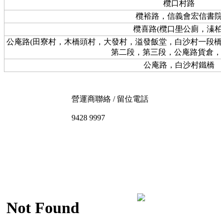
欖口村路
欖裕路，信義會宏信書
欖喜路(欖口壆公廁，溱柏
公庵路(田寮村，木橋頭村，大發村，溢發飯堂，白沙村一段橋 /
第二段，第三段，公庵路貨倉，
公庵路，白沙村鐵橋
營運商聯絡 / 留位電話
9428 9997