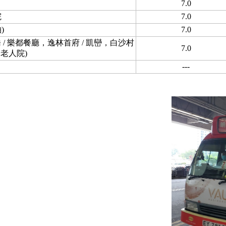
7.0
院
7.0
)
7.0
 樂都餐廳，逸林首府 / 凱巒，白沙村
7.0
老人院)
---