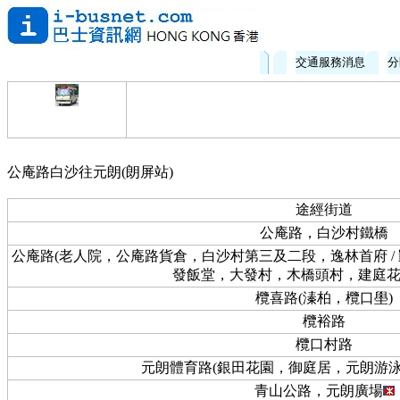
交通服務消息
分
公庵路白沙往元朗(朗屏站)
途經街道
公庵路，白沙村鐵橋
公庵路(老人院，公庵路貨倉，白沙村第三及二段，逸林首府 / 
發飯堂，大發村，木橋頭村，建庭花
欖喜路(溱柏，欖口壆)
欖裕路
欖口村路
元朗體育路(銀田花園，御庭居，元朗游泳
青山公路，元朗廣場