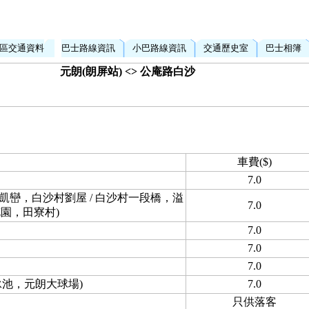
區交通資料
巴士路線資訊
小巴路線資訊
交通歷史室
巴士相簿
元朗(朗屏站) <> 公庵路白沙
車費($)
7.0
凱巒，白沙村劉屋 / 白沙村一段橋，溢
7.0
園，田寮村)
7.0
7.0
7.0
池，元朗大球場)
7.0
只供落客