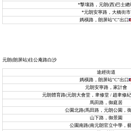
*撃壤路，元朗(西)巴士總
*元朗安寧路，大橋街市
媽橫路，朗屏站"C"出口
元朗(朗屏站)往公庵路白沙
途經街道
媽橫路，朗屏站"C"出口
元朗安寧路，家計會
元朗體育路(元朗大會堂，聿修堂 / 趙聿修
馬田路，御庭居
公園北路(馬田路，元朗公園，御
山下路，御景園
公園南路(南元朗官立中學，藝