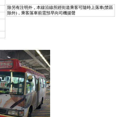
除另有注明外，本線沿線所經街道乘客可隨時上落車(禁區
除外)，乘客落車前需預早向司機揚聲