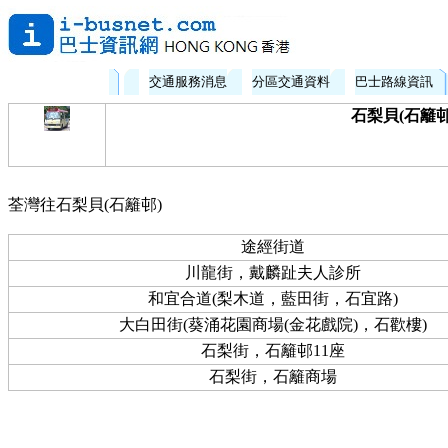
交通服務消息
分區交通資料
巴士路線資訊
石梨貝(石籬邨)
荃灣往石梨貝(石籬邨)
途經街道
川龍街，戴麟趾夫人診所
和宜合道(梨木道，藍田街，石宜路)
大白田街(葵涌花園商場(金花戲院)，石歡樓)
石梨街，石籬邨11座
石梨街，石籬商場