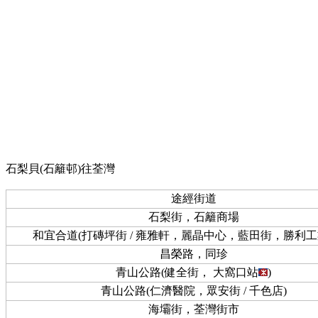
石梨貝(石籬邨)往荃灣
途經街道
石梨街，石籬商場
和宜合道(打磚坪街 / 雍雅軒，麗晶中心，藍田街，勝利工
昌榮路，同珍
青山公路(健全街， 大窩口站
)
青山公路(仁濟醫院，眾安街 / 千色店)
海壩街，荃灣街市