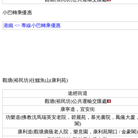
小巴轉乘優惠
港鐵 <> 專線小巴轉乘優惠
觀塘(裕民坊)往鱷魚山(康利苑)
途經街道
觀塘(裕民坊)公共運輸交匯處
康寧道，宜安街
功樂道(佛教沈馬瑞英安老院，碧麗苑，慕光書院，鳳儀大廈
閣)
康利道(觀塘廣蔭老人院，樂意園，康利苑閘口 / 金豪閣)