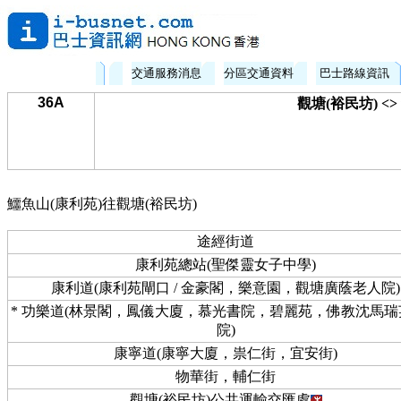
交通服務消息
分區交通資料
巴士路線資訊
36A
觀塘(裕民坊) <
鱷魚山(康利苑)往觀塘(裕民坊)
途經街道
康利苑總站(聖傑靈女子中學)
康利道(康利苑閘口 / 金豪閣，樂意園，觀塘廣蔭老人院)
* 功樂道(林景閣，鳳儀大廈，慕光書院，碧麗苑，佛教沈馬瑞
院)
康寧道(康寧大廈，祟仁街，宜安街)
物華街，輔仁街
觀塘(裕民坊)公共運輸交匯處