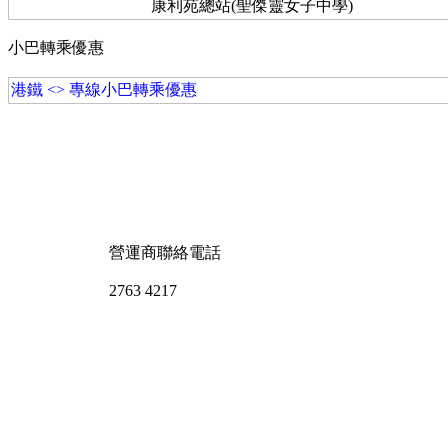
康利苑總站(聖傑靈女子中學)
小巴轉乘優惠
港鐵 <> 專線小巴轉乘優惠
營運商聯絡電話
2763 4217