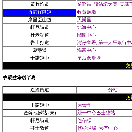
黃竹坑道
業勤街, 甄沾記大廈, 英
香港仔隧道
收費廣場
摩里臣山道
天樂里
軒尼詩道
北海中心
杜老誌道
國衛中心
告士打道
灣仔警署, 第一太平銀行中
夏愨道
海富中心
干諾道中
皇后像廣場
交
中環往海怡半島
途經街道
分站
交
干諾道中
大會堂
金鐘地鐵站 (東)
統一中心巴士總站
軒尼詩道
煦信樓
莊士敦道
修頓球場, 大有中心