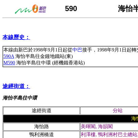
590
海怡半
本線歷史：
本線由新巴於1998年9月1日起從
中巴
接手，1998年9月1日起
590A
海怡半島往金鐘地鐵站(東)
M590
海怡半島往中環 (經機鐵香港站)
途經街道：
海怡半島往中環
途經街道
分站
海
海怡路
美暉閣, 海韻閣
鴨利洲橋道
利澤樓, 鴨利洲村巴士總站,