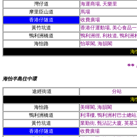
灣仔道
海運商場, 天樂里
摩里臣山道
馬場
香港仔隧道
收費廣場
黃竹坑道
香港仔運動場, 美心食品一廠
鴨利洲橋道
鴨利洲徑, 利枝道, 鴨利洲
海怡路
怡翠閣, 海韻閣
海
*
海怡半島往中環
途經街道
分站
海
海怡路
美暉閣, 海韻閣
鴨利洲橋道
利澤樓, 鴨利洲村巴士總站,
黃竹坑道
業勤街, 甄沾記大廈, 英
香港仔隧道
收費廣場