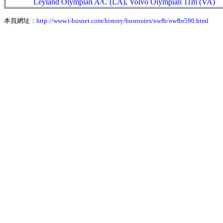
Leyland Olympian A/C (LA)
,
Volvo Olympian 11m (VA)
本頁網址：
http://www.i-busnet.com/history/busroutes/nwfb/nwfbr590.html