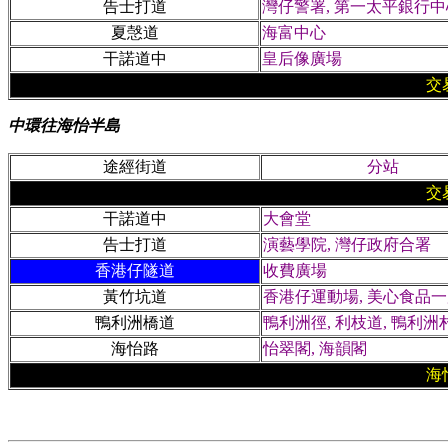
告士打道
灣仔警署, 第一太平銀行中
夏愨道
海富中心
干諾道中
皇后像廣場
交
中環往海怡半島
途經街道
分站
交
干諾道中
大會堂
告士打道
演藝學院, 灣仔政府合署
香港仔隧道
收費廣場
黃竹坑道
香港仔運動場, 美心食品一廠
鴨利洲橋道
鴨利洲徑, 利枝道, 鴨利洲
海怡路
怡翠閣, 海韻閣
海