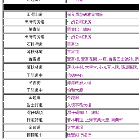
田灣山道
保良局慧研雅集書院
田灣海旁道
牛奶公司凍房
華貴
邨
華貴巴士總站
田灣海旁道
牛奶公司凍房
石排灣道
華富道
薄扶林道
置富道
置富道
置富徑, 置富花園1-7座, 置富巴士總站, 
薄扶林道
薄扶林村, 大學堂, 心光盲人院, 瑪麗醫院,
干諾道中
信德中心
民吉街
海港政府大樓
干諾道中
怡和大廈
金鐘道
金鐘廊
告士打道
入境事務大樓
灣仔碼頭
灣仔碼頭巴士總站
軒尼詩道
菲林明道, 上海實業大廈, 衛蘭軒
金鐘道
太古廣場
德輔道中
匯豐銀行總行