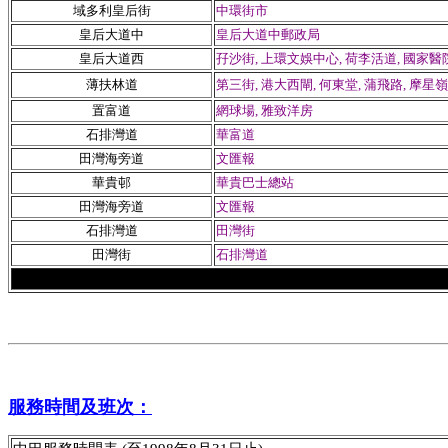
域多利皇后街
中環街市
皇后大道中
皇后大道中郵政局
皇后大道西
孖沙街, 上環文娛中心, 荷李活道, 國家醫院
薄扶林道
第三街, 港大西閘, 何東堂, 蒲飛路, 摩星
置富道
網球場, 雅致洋房
石排灣道
華富道
田灣海旁道
文匯報
華貴邨
華貴巴士總站
田灣海旁道
文匯報
石排灣道
田灣街
田灣街
石排灣道
服務時間及班次：