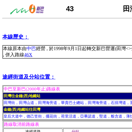
43
田
本線歷史：
本線原本由
中巴
經營 , 於1998年9月1日起轉交新巴營運(田灣<>
, 併入路線
46X
途經街道及分站位置：
中巴至新巴(2000年止)路線表
田灣往金鐘(西)地鐵站
田灣街，田灣山道，田灣海旁道，華貴巴士總站，田灣海旁道，石排灣道，
金鐘(西)地鐵站往田灣
皇后大道中，德己笠街，擺花街，荷里活道，亞畢諾道，堅道，般含道，薄
路線取消前路線表
途經道路
分站