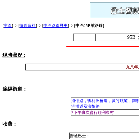
[
主頁
] -> [
懷舊資料
] -> [
中巴路線歷史
] -> [
中巴95B號路線
]
95B
現時狀況 :
九八年
途經街道：
海怡路，鴨利洲橋道，黃竹坑道，南
洲橋道及海怡路
*下午班次會行經利東村
收費：
普通巴士：