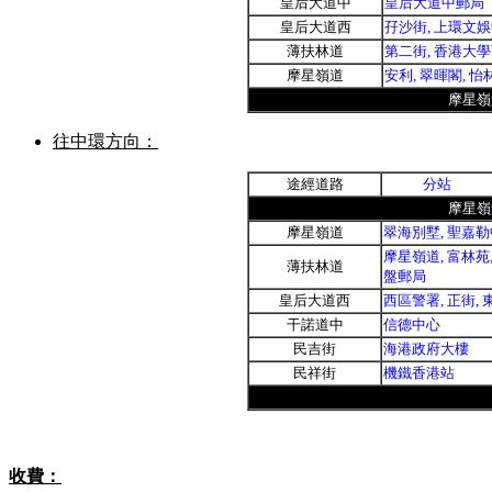
皇后大道中
皇后大道中郵局
皇后大道西
孖沙街, 上環文娛
薄扶林道
第二街, 香港大學
摩星嶺道
安利, 翠暉閣, 怡
摩星嶺
往中環方向：
途經道路
分站
摩星嶺
摩星嶺
道
翠海別墅, 聖嘉勒中
摩星嶺道, 富林苑,
薄扶林道
盤郵局
皇后大道西
西區警署, 正街, 
干諾道中
信德中心
民吉街
海港政府大樓
民祥街
機鐵香港站
收費：