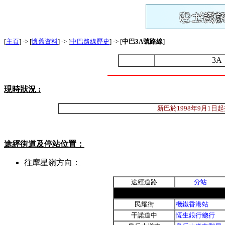
[
主頁
] -> [
懷舊資料
] -> [
中巴路線歷史
] -> [
中巴3A號路線
]
3
現時狀況 :
新巴於1998年9月1日起
途經街道及停站位置：
往摩星嶺方向：
途經道路
分站
民耀街
機鐵香港站
干諾道中
恆生銀行總行