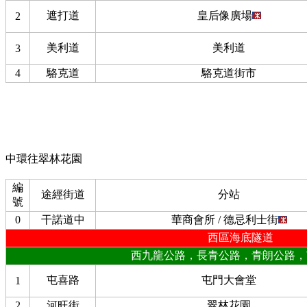
遮打道
皇后像廣場
2
美利道
美利道
3
4
駱克道
駱克道街市
中環往翠林花園
編
途經街道
分站
號
0
干諾道中
華商會所 / 德忌利士街
西區海底隧道
西九龍公路，長青公路，青朗公路，
屯喜路
屯門大會堂
1
2
河旺街
翠林花園