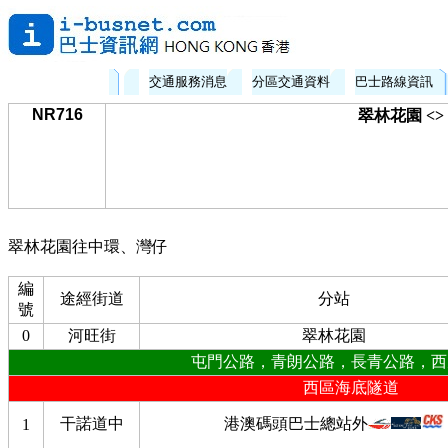
交通服務消息
分區交通資料
巴士路線資訊
NR716
翠林花園 <
翠林花園往中環、灣仔
編
途經街道
分站
號
0
河旺街
翠林花園
屯門公路，青朗公路，長青公路，西
西區海底隧道
干諾道中
港澳碼頭巴士總站外
1