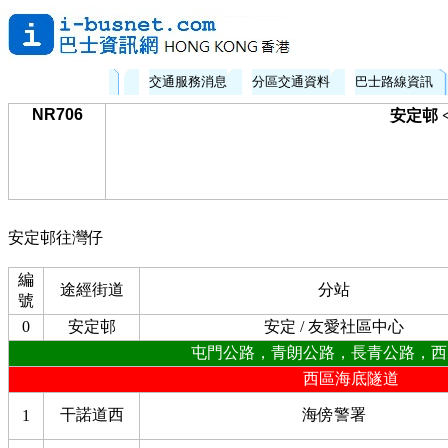
交通服務消息
分區交通資料
巴士路線資訊
NR706
安定邨 
安定邨往灣仔
編
途經街道
分站
號
0
安定邨
安定 / 友愛社區中心
屯門公路，青朗公路，長青公路，西
西區海底隧道
干諾道西
海傍警署
1