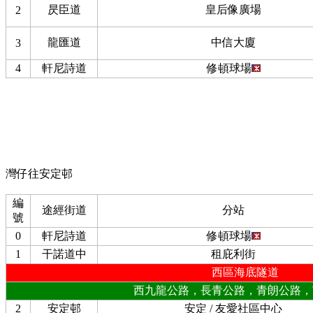
昃臣道
皇后像廣場
2
龍匯道
中信大廈
3
4
軒尼詩道
修頓球場
灣仔往安定邨
編
途經街道
分站
號
0
軒尼詩道
修頓球場
1
干諾道中
租庇利街
西區海底隧道
西九龍公路，長青公路，青朗公路，
2
安定邨
安定 / 友愛社區中心