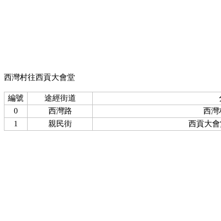
西灣村往西貢大會堂
編號
途經街道
0
西灣路
西灣
1
親民街
西貢大會堂