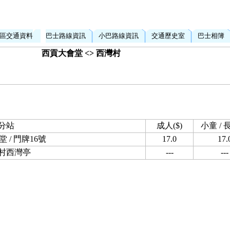
區交通資料
巴士路線資訊
小巴路線資訊
交通歷史室
巴士相簿
西貢大會堂 <> 西灣村
分站
成人($)
小童 / 長
 / 門牌16號
17.0
17.
村西灣亭
---
---