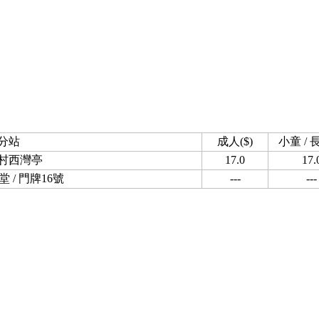
分站
成人($)
小童 / 長
村西灣亭
17.0
17.
 / 門牌16號
---
---