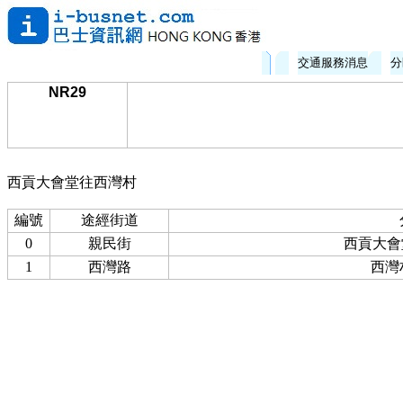
交通服務消息
分
NR29
西貢大會堂往西灣村
編號
途經街道
0
親民街
西貢大會堂
1
西灣路
西灣