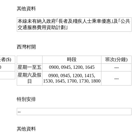
其他資料
本線未有納入政府｢長者及殘疾人士乘車優惠｣及｢公共
交通服務費用資助計劃｣
西灣村開
者($)
時段
班次(分鐘)
0
星期一至五
0900, 0945, 1200, 1645
---
星期六及假
0900, 0945, 1200, 1415,
---
1530, 1645, 1700, 1730, 1800
日
特別安排
--
其他資料