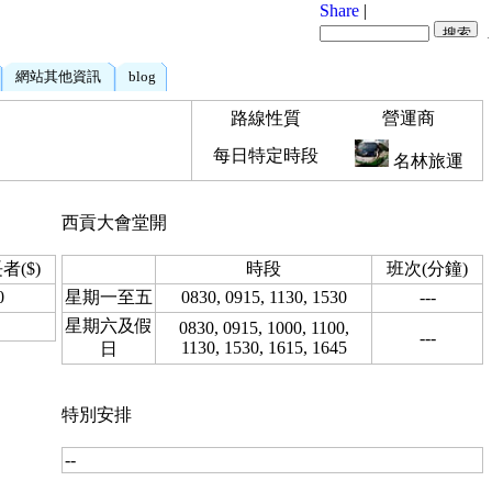
Share
|
網站其他資訊
blog
路線性質
營運商
每日特定時段
名林旅運
西貢大會堂開
者($)
時段
班次(分鐘)
0
星期一至五
0830, 0915, 1130, 1530
---
星期六及假
0830, 0915, 1000, 1100,
---
1130, 1530, 1615, 1645
日
特別安排
--