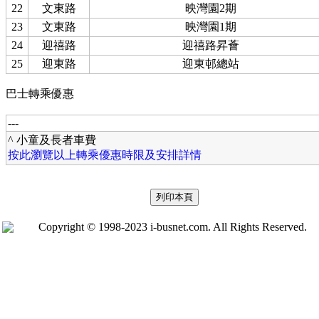
22
文東路
映灣園2期
23
文東路
映灣園1期
24
迎禧路
迎禧路昇薈
25
迎東路
迎東邨總站
巴士轉乘優惠
---
^ 小童及長者車費
按此瀏覽以上轉乘優惠時限及安排詳情
Copyright © 1998-2023 i-busnet.com. All Rights Reserved.