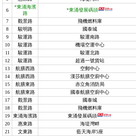
*東涌海濱
*東涌發展碼頭
6
路
7
觀景路
飛機燃料庫
8
駿明路
國泰城
9
駿運路
駿運南路
10
駿運路
機場空運中心
11
駿運路
駿運北路
12
駿運路
超過一號貨站
13
航膳西路
空郵中心
14
航膳西路
漢莎航膳空廚中心
15
航膳東路
赤立角消防局
16
航膳東路
國泰航膳空廚中心
17
觀景路
國泰城
18
觀景路
飛機燃料庫
19
東涌海濱路
東涌發展碼頭
20
惠東路
海堤灣畔
21
文東路
藍天海岸5座