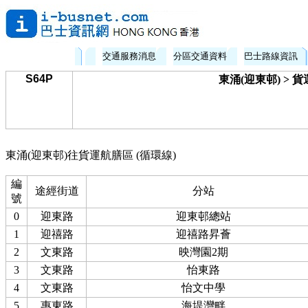
交通服務消息
分區交通資料
巴士路線資訊
S64P
東涌(迎東邨) > 
東涌(迎東邨)往貨運航膳區 (循環線)
編
途經街道
分站
號
0
迎東路
迎東邨總站
1
迎禧路
迎禧路昇薈
2
文東路
映灣園2期
3
文東路
怡東路
4
文東路
怡文中學
5
惠東路
海堤灣畔