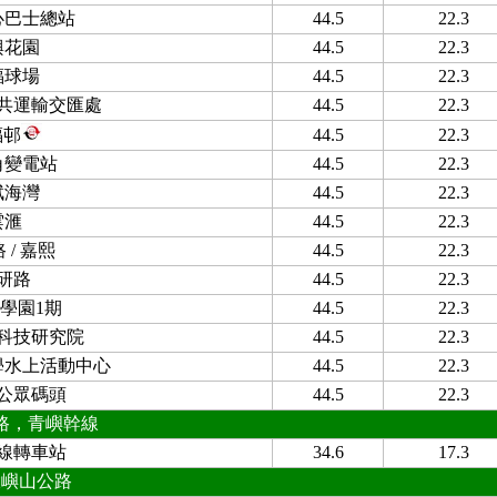
心巴士總站
44.5
22.3
興花園
44.5
22.3
福球場
44.5
22.3
共運輸交匯處
44.5
22.3
福邨
44.5
22.3
角變電站
44.5
22.3
賦海灣
44.5
22.3
雲滙
44.5
22.3
 / 嘉熙
44.5
22.3
研路
44.5
22.3
學園1期
44.5
22.3
科技研究院
44.5
22.3
學水上活動中心
44.5
22.3
公眾碼頭
44.5
22.3
路，青嶼幹線
線轉車站
34.6
17.3
大嶼山公路