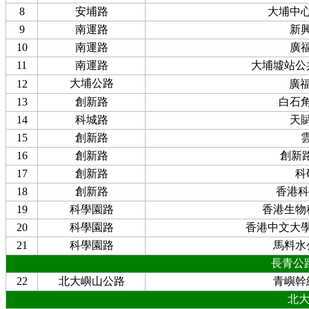
8
安埔路
大埔中
9
南運路
新
10
南運路
廣
11
南運路
大埔墟站公
大埔公路
12
廣
13
創新路
白石
14
科城路
天
15
創新路
16
創新路
創新路
17
創新路
科
18
創新路
香港科
19
科學園路
香港生物
20
科學園路
香港中文大
21
科學園路
馬料水
長青公
22
北大嶼山公路
青嶼幹
北