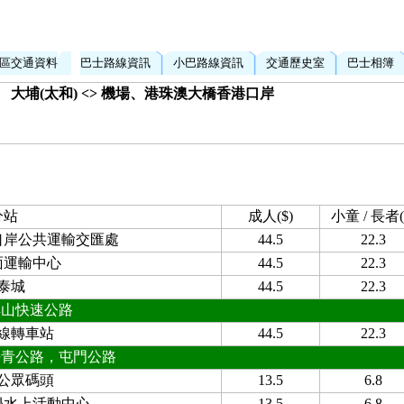
區交通資料
巴士路線資訊
小巴路線資訊
交通歷史室
巴士相簿
大埔(太和) <> 機場、港珠澳大橋香港口岸
分站
成人($)
小童 / 長者(
口岸公共運輸交匯處
44.5
22.3
面運輸中心
44.5
22.3
泰城
44.5
22.3
嶼山快速公路
線轉車站
44.5
22.3
長青公路，屯門公路
公眾碼頭
13.5
6.8
學水上活動中心
13.5
6.8