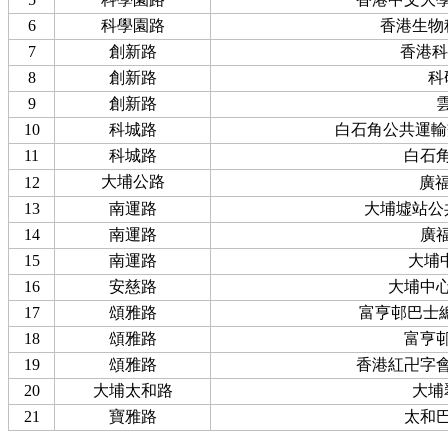
6
科學園路
香港生物
7
創新路
香港科
8
創新路
科
9
創新路
10
科城路
白石角公共運輸
11
科城路
白石
大埔公路
12
廣
13
南運路
大埔墟站公
14
南運路
廣
15
南運路
大埔
16
安慈路
大埔中
17
頌雅路
富亨邨巴士總
18
頌雅路
富亨
19
頌雅路
香港紅卍字
20
大埔太和路
大埔
21
寶雅路
太和