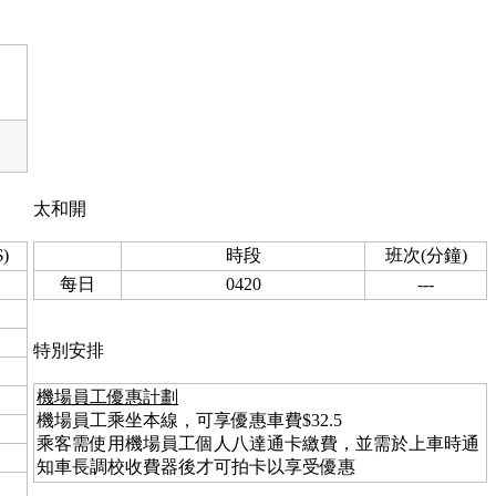
太和開
)
時段
班次(分鐘)
每日
0420
---
特別安排
機場員工優惠計劃
機場員工乘坐本線，可享優惠車費$32.5
乘客需使用機場員工個人八達通卡繳費，並需於上車時通
知車長調校收費器後才可拍卡以享受優惠