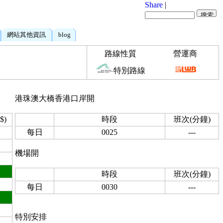
Share
|
網站其他資訊
blog
路線性質
營運商
特別路線
港珠澳大橋香港口岸開
$)
時段
班次(分鐘)
每日
0025
---
機場開
時段
班次(分鐘)
每日
0030
---
特別安排