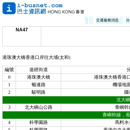
交通服務消息
分
NA47
港珠澳大橋香港口岸往大埔(太和)
編號
途經街道
0
港珠澳大橋
港珠澳大橋香港
1
暢連路
機場地
2
駿明路
國
北大
3
北大嶼山公路
青嶼幹
青嶼幹線，
4
科學園路
馬料水
5
科學園路
香港中文大