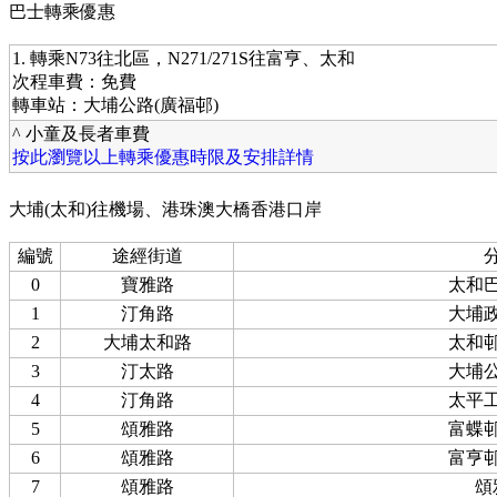
巴士轉乘優惠
1. 轉乘N73往北區，N271/271S往富亨、太和
次程車費：免費
轉車站：大埔公路(廣福邨)
^ 小童及長者車費
按此瀏覽以上轉乘優惠時限及安排詳情
大埔(太和)往機場、港珠澳大橋香港口岸
編號
途經街道
0
寶雅路
太和
1
汀角路
大埔
2
大埔太和路
太和
3
汀太路
大埔
4
汀角路
太平
5
頌雅路
富蝶
6
頌雅路
富亨
7
頌雅路
頌