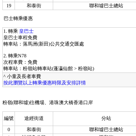
19
和泰街
聯和墟巴士總站
巴士轉乘優惠
1. 轉乘
皇巴士
皇巴士車程免費
轉車站：落馬洲(新田)公共交通交匯處
2. 轉乘N78
次程車費：免費
轉車站：粉嶺站轉車站(蓬瀛仙館 > 粉嶺站)
^ 小童及長者車費
按此瀏覽以上轉乘優惠時限及安排詳情
粉嶺(聯和墟)往機場、港珠澳大橋香港口岸
編號
途經街道
分站
0
和泰街
聯和墟巴士總站