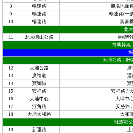
8
暢連路
機場地面
9
暢連路
暢達路(一
10
暢達路
富豪
北
11
北大嶼山公路
青嶼幹
青嶼幹線
大埔公路，吐
12
大埔公路
廣
13
廣福道
運
14
寶鄉街
寶
15
安祥路
安祥路 /
16
大埔中心
大埔中
17
汀角路
安慈路 
18
大埔太和路
太和
吐露港
19
新運路
上