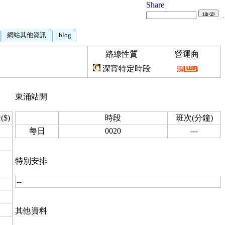
Share
|
網站其他資訊
blog
路線性質
營運商
深宵特定時段
東涌站開
$)
時段
班次(分鐘)
每日
0020
---
特別安排
--
其他資料