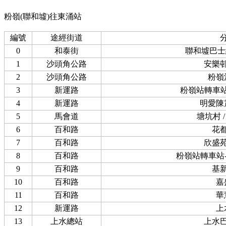
粉嶺(聯和墟)往東涌站
編號
途經街道
0
和泰街
聯和墟巴士
1
沙頭角公路
安樂
2
沙頭角公路
粉嶺
3
新運路
粉嶺站轉車站-
4
新運路
明愛陳
5
馬會道
塘坑村 
6
百和路
花
7
百和路
欣盛
8
百和路
粉嶺站轉車站--
9
百和路
基
10
百和路
嘉
11
百和路
華
12
新運路
上
13
上水總站
上水