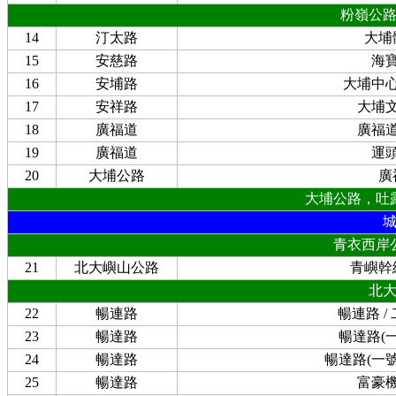
粉嶺公
14
汀太路
大埔
15
安慈路
海
16
安埔路
大埔中
17
安祥路
大埔
18
廣福道
廣福
19
廣福道
運
20
大埔公路
廣
大埔公路，吐
青衣西岸
21
北大嶼山公路
青嶼幹
北
22
暢連路
暢連路 /
23
暢達路
暢達路(
24
暢達路
暢達路(一
25
暢達路
富豪