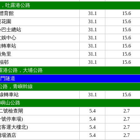
路，吐露港公路
體育館
31.1
15.6
寶花園
31.1
15.6
心巴士總站
31.1
15.6
文娛中心
31.1
15.6
道轉車站
31.1
15.6
頭角里
31.1
15.6
福邨
31.1
15.6
露港公路，大埔公路
城門隧道
公路，青嶼幹線
線轉車站
31.1
15.6
大嶼山公路
 二號檢查閘
5.4
2.7
一號停車場)
5.4
2.7
號客運大樓北)
5.4
2.7
機場酒店
5.4
2.7