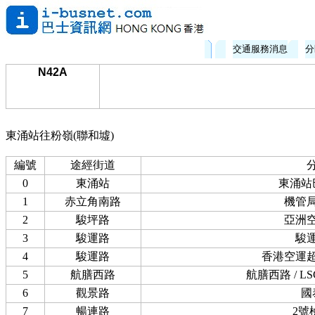
交通服務消息
分
N42A
東涌站往粉嶺(聯和墟)
編號
途經街道
0
東涌站
東涌站
1
赤立角南路
機管
2
駿坪路
亞洲
3
駿運路
駿
4
駿運路
香港空運
5
航膳西路
航膳西路 / 
6
觀景路
國
7
暢連路
2號