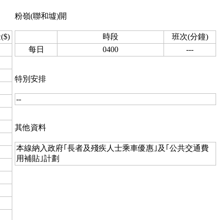
粉嶺(聯和墟)開
$)
時段
班次(分鐘)
每日
0400
---
特別安排
--
其他資料
本線納入政府｢長者及殘疾人士乘車優惠｣及｢公共交通費
用補貼｣計劃