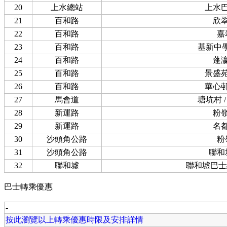
20
上水總站
上水
21
百和路
欣
22
百和路
嘉
23
百和路
基新中學
24
百和路
蓬
25
百和路
景盛
26
百和路
華心
27
馬會道
塘坑村 
28
新運路
粉
29
新運路
名
30
沙頭角公路
粉
31
沙頭角公路
聯和
32
聯和墟
聯和墟巴士
巴士轉乘優惠
-
按此瀏覽以上轉乘優惠時限及安排詳情