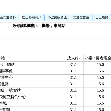
區交通資料
巴士路線資訊
小巴路線資訊
交通歷史室
巴士相簿
粉嶺(聯和墟) <> 機場，東涌站
分站
成人($)
小童 / 長者現金(
巴士總站
31.1
15.6
局辦事處
31.1
15.6
空運中心
31.1
15.6
運北路
31.1
15.6
超級一號貨站
31.1
15.6
LSG航空膳食中心
31.1
15.6
泰城
31.1
15.6
檢查閘
31.1
15.6