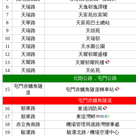
6
天瑞路
天逸邨逸譚樓
7
天瑞路
天富苑欣富閣
8
天華路
天富苑巴士總站
9
天瑞路
天頌苑
10
天瑞路
天瑞邨
11
天瑞路
天水圍公園
12
天湖路
天耀邨耀盛樓
天耀路
13
天耀邨耀民樓
14
天福路
天佑苑
元朗公路，屯門公路
屯門赤鱲角隧
15
屯門赤鱲角隧道轉車站
道
屯門赤鱲角隧道
順東路
16
東涌消防局
17
順東路
東堤灣畔
18
赤立角南路
機場管理局過路灣辦事處
19
駿運路
駿運北路 / 機場空運中心