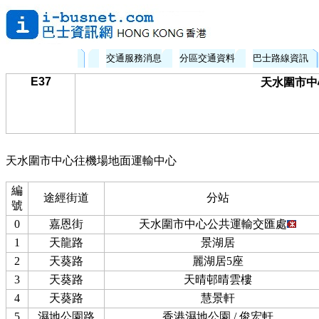
交通服務消息
分區交通資料
巴士路線資訊
E37
天水圍市中心
天水圍市中心往機場地面運輸中心
編
途經街道
分站
號
0
嘉恩街
天水圍市中心公共運輸交匯處
1
天龍路
景湖居
2
天葵路
麗湖居5座
3
天葵路
天晴邨晴雲樓
4
天葵路
慧景軒
5
濕地公園路
香港濕地公園 / 俊宏軒