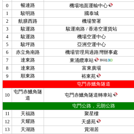
暢連路
0
機場地面運輸中心
1
駿明路
國泰城
2
航膳西路
機場警署
3
駿運路
駿運南路 / 香港空運貨站
4
駿運路
機場空運中心
5
駿坪路
亞洲空運中心
6
赤立角南路
機場管理局過路灣辦事處
達東路
7
東涌纜車站
8
達東路
富東廣場
順東路
9
裕東苑
屯門赤鱲角隧道
屯門赤鱲角隧
10
屯門赤鱲角隧道轉車站
道
屯門公路，元朗公路
11
天福路
聚星樓
天耀路
12
天盛苑
13
天湖路
賞湖居