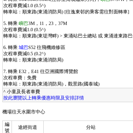
次程車費減1.0 (0.5^)
轉車站：順東路(東涌消防局) [往逸東邨的乘客需往對面轉車]
5. 轉乘
嶼巴
3M，11，23，37M
次程車費減1.0 (0.5^)
轉車站：順東路(東堤灣畔) > 東涌站巴士總站 或 東涌達東路巴士
6. 轉乘
城巴
S52 往飛機維修區
次程車費減0.5 (0.2^)
轉車站：順東路(東涌消防局)
7. 轉乘 E32，E41 往亞洲國際博覽館
次程車費：免費
轉車站：順東路(東涌消防局)，觀景路(國泰城)
^ 小童及長者車費
按此瀏覽以上轉乘優惠時限及安排詳情
機場往天水圍市中心
編
途經街道
分站
號