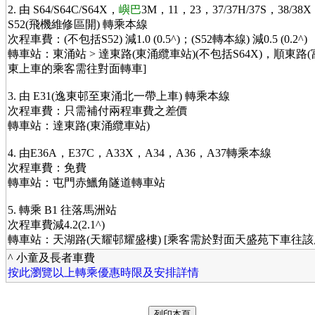
2. 由 S64/S64C/S64X，
嶼巴
3M，11，23，37/37H/37S，38/3
S52(飛機維修區開) 轉乘本線
次程車費：(不包括S52) 減1.0 (0.5^)；(S52轉本線) 減0.5 (0.2^)
轉車站：東涌站 > 達東路(東涌纜車站)(不包括S64X)，順東路(富
東上車的乘客需往對面轉車]
3. 由 E31(逸東邨至東涌北一帶上車) 轉乘本線
次程車費：只需補付兩程車費之差價
轉車站：達東路(東涌纜車站)
4. 由E36A，E37C，A33X，A34，A36，A37轉乘本線
次程車費：免費
轉車站：屯門赤鱲角隧道轉車站
5. 轉乘 B1 往落馬洲站
次程車費減4.2(2.1^)
轉車站：天湖路(天耀邨耀盛樓) [乘客需於對面天盛苑下車往該
^ 小童及長者車費
按此瀏覽以上轉乘優惠時限及安排詳情