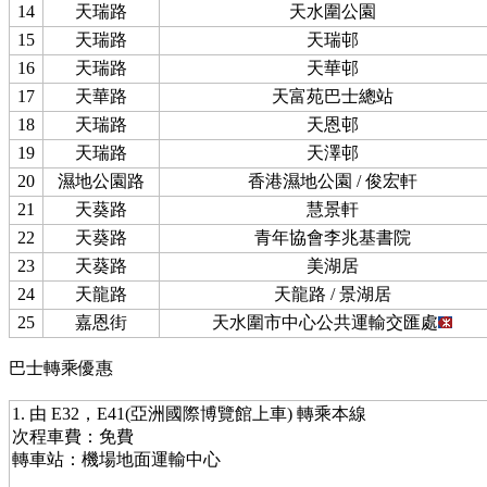
14
天瑞路
天水圍公園
15
天瑞路
天瑞邨
16
天瑞路
天華邨
17
天華路
天富苑巴士總站
18
天瑞路
天恩邨
19
天瑞路
天澤邨
20
濕地公園路
香港濕地公園 / 俊宏軒
21
天葵路
慧景軒
22
天葵路
青年協會李兆基書院
23
天葵路
美湖居
24
天龍路
天龍路 / 景湖居
25
嘉恩街
天水圍市中心公共運輸交匯處
巴士轉乘優惠
1. 由 E32，E41(亞洲國際博覽館上車) 轉乘本線
次程車費：免費
轉車站：機場地面運輸中心