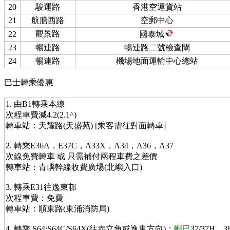
20
駿運路
香港空運貨站
21
航膳西路
空郵中心
觀景路
22
國泰城
23
暢連路
暢連路二號檢查閘
24
暢連路
機場地面運輸中心總站
巴士轉乘優惠
1. 由B1轉乘本線
次程車費減4.2(2.1^)
轉車站：天耀路(天盛苑) [乘客需往對面轉車]
2. 轉乘E36A，E37C，A33X，A34，A36，A37
次線免費轉車 或 只需補付兩程車費之差價
轉車站：青嶼幹線收費廣場(北嶼入口)
3. 轉乘E31往逸東邨
次程車費：免費
轉車站：順東路(東涌消防局)
4. 轉乘 S64/S64C/S64X(往赤立角或逸東方向)；
嶼巴
37/37H，3