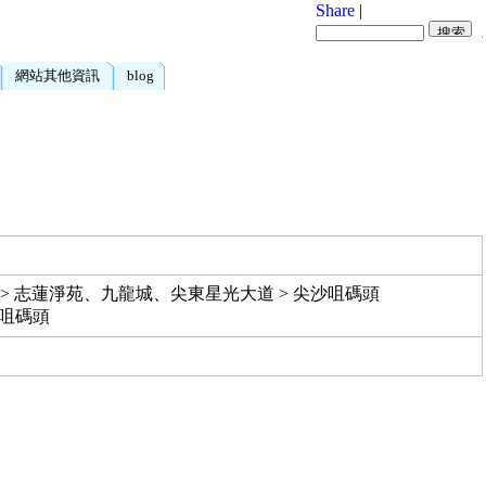
Share
|
網站其他資訊
blog
 > 志蓮淨苑、九龍城、尖東星光大道 > 尖沙咀碼頭
沙咀碼頭