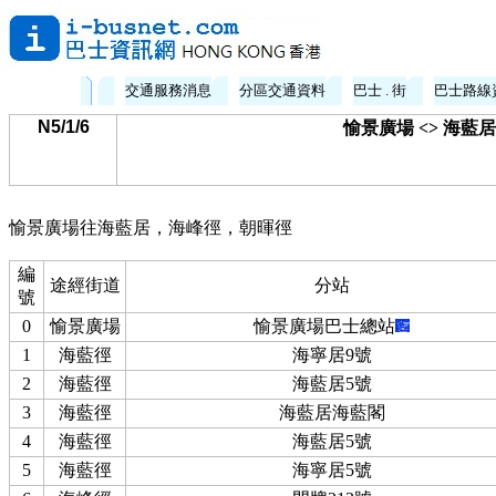
交通服務消息
分區交通資料
巴士 . 街
巴士路線
N5/1/6
愉景廣場 <> 海
愉景廣場往海藍居，海峰徑，朝暉徑
編
途經街道
分站
號
0
愉景廣場
愉景廣場巴士總站
1
海藍徑
海寧居9號
2
海藍徑
海藍居5號
3
海藍徑
海藍居海藍閣
4
海藍徑
海藍居5號
5
海藍徑
海寧居5號