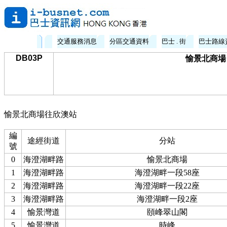
交通服務消息
分區交通資料
巴士 . 街
巴士路線
DB03P
愉景北商場 
愉景北商場往欣澳站
編
途經街道
分站
號
0
海澄湖畔路
愉景北商場
1
海澄湖畔路
海澄湖畔一段58座
2
海澄湖畔路
海澄湖畔一段22座
3
海澄湖畔路
海澄湖畔一段2座
4
愉景灣道
頤峰翠山閣
5
愉景灣道
時峰