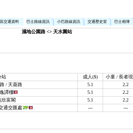
區交通資料
巴士路線資訊
小巴路線資訊
交通歷史室
巴士相簿
濕地公園路 <> 天水圍站
分站
成人($)
小童 / 長者現
 / 天葵路
5.1
2.2
逸譚樓
5.1
2.2
苑欣富閣
5.1
2.2
交通交匯處
---
---