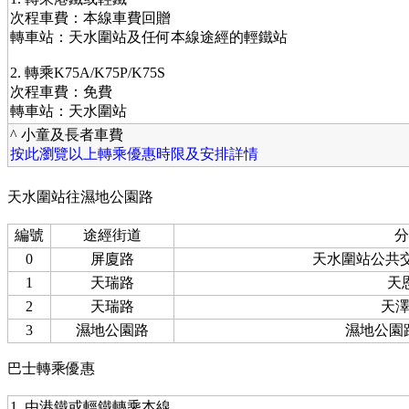
次程車費：本線車費回贈
轉車站：天水圍站及任何本線途經的輕鐵站
2. 轉乘K75A/K75P/K75S
次程車費：免費
轉車站：天水圍站
^ 小童及長者車費
按此瀏覽以上轉乘優惠時限及安排詳情
天水圍站往濕地公園路
編號
途經街道
分
0
屏廈路
天水圍站公共
1
天瑞路
天
2
天瑞路
天
3
濕地公園路
濕地公園路
巴士轉乘優惠
1. 由港鐵或輕鐵轉乘本線