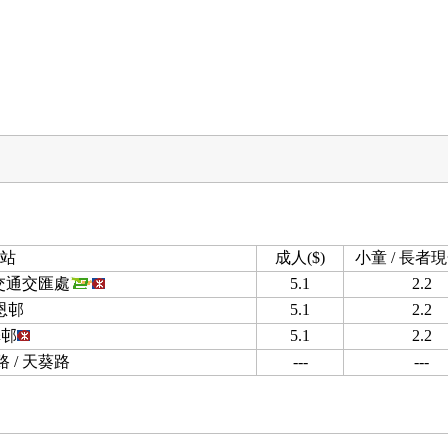
站
成人($)
小童 / 長者現金
交通交匯處
5.1
2.2
恩邨
5.1
2.2
澤邨
5.1
2.2
 / 天葵路
---
---