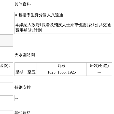
其他資料
# 包括學生身分個人八達通
本線納入政府｢長者及殘疾人士乘車優惠｣及｢公共交通
費用補貼｣計劃
天水圍站開
($)#
時段
班次(分鐘)
星期一至五
1825, 1855, 1925
---
特別安排
--
其他資料