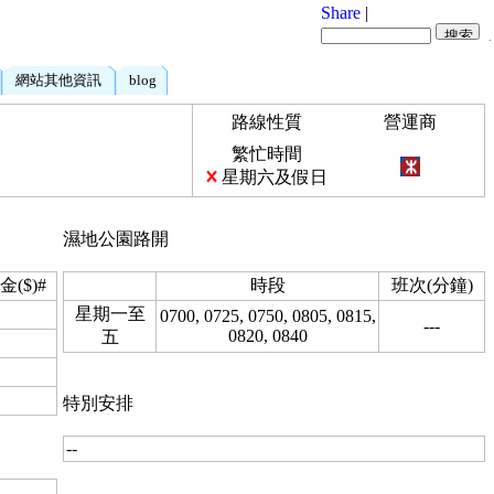
Share
|
網站其他資訊
blog
路線性質
營運商
繁忙時間
星期六及假日
濕地公園路開
金($)#
時段
班次(分鐘)
星期一至
0700, 0725, 0750, 0805, 0815,
---
0820, 0840
五
特別安排
--