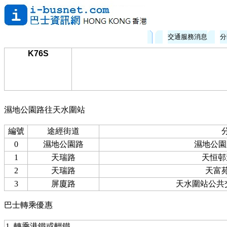
交通服務消息
分
K76S
濕地公園路往天水圍站
編號
途經街道
0
濕地公園路
濕地公園路
1
天瑞路
天恒邨
2
天瑞路
天富
3
屏廈路
天水圍站公共
巴士轉乘優惠
1. 轉乘港鐵或輕鐵