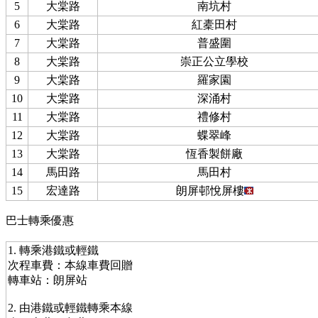
5
大棠路
南坑村
6
大棠路
紅橐田村
7
大棠路
普盛圍
8
大棠路
崇正公立學校
9
大棠路
羅家園
10
大棠路
深涌村
11
大棠路
禮修村
12
大棠路
蝶翠峰
13
大棠路
恆香製餅廠
14
馬田路
馬田村
15
宏達路
朗屏邨悅屏樓
巴士轉乘優惠
1. 轉乘港鐵或輕鐵
次程車費：本線車費回贈
轉車站：朗屏站
2. 由港鐵或輕鐵轉乘本線