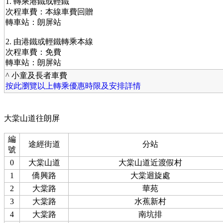
1. 轉乘港鐵或輕鐵
次程車費：本線車費回贈
轉車站：朗屏站
2. 由港鐵或輕鐵轉乘本線
次程車費：免費
轉車站：朗屏站
^ 小童及長者車費
按此瀏覽以上轉乘優惠時限及安排詳情
大棠山道往朗屏
編
途經街道
分站
號
0
大棠山道
大棠山道近渡假村
1
僑興路
大棠迴旋處
2
大棠路
華苑
3
大棠路
水蕉新村
4
大棠路
南坑排