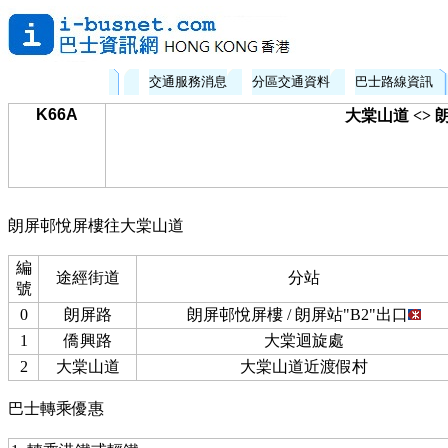
交通服務消息
分區交通資料
巴士路線資訊
K66A
大棠山道 <> 
朗屏邨悅屏樓往大棠山道
編
途經街道
分站
號
0
朗屏路
朗屏邨悅屏樓 / 朗屏站"B2"出口
1
僑興路
大棠迴旋處
2
大棠山道
大棠山道近渡假村
巴士轉乘優惠