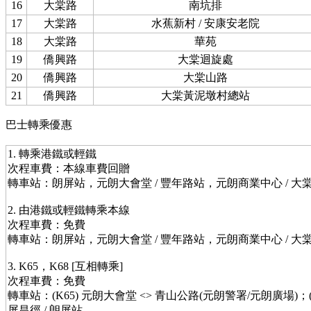
16
大棠路
南坑排
17
大棠路
水蕉新村 / 安康安老院
18
大棠路
華苑
19
僑興路
大棠迴旋處
20
僑興路
大棠山路
21
僑興路
大棠黃泥墩村總站
巴士轉乘優惠
1. 轉乘港鐵或輕鐵
次程車費：本線車費回贈
轉車站：朗屏站，元朗大會堂 / 豐年路站，元朗商業中心 / 大
2. 由港鐵或輕鐵轉乘本線
次程車費：免費
轉車站：朗屏站，元朗大會堂 / 豐年路站，元朗商業中心 / 大
3. K65，K68 [互相轉乘]
次程車費：免費
轉車站：(K65) 元朗大會堂 <> 青山公路(元朗警署/元朗廣場)；
屏昌徑 / 朗屏站