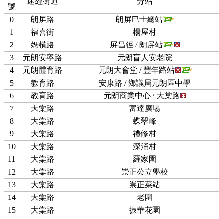
途經街道
分站
號
0
朗屏路
朗屏巴士總站
1
福喜街
楊屋村
2
媽橫路
屏昌徑 / 朗屏站
3
元朗安寧路
元朗盲人安老院
4
元朗體育路
元朗大會堂 / 豐年路站
5
教育路
安康路 / 鄉議局元朗區中學
6
教育路
元朗商業中心 / 大棠路
7
大棠路
富達廣場
8
大棠路
蝶翠峰
9
大棠路
禮修村
10
大棠路
深涌村
11
大棠路
羅家園
12
大棠路
崇正公立學校
13
大棠路
崇正菜站
14
大棠路
老圍
15
大棠路
振華花園