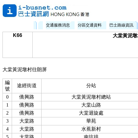
交通服務消息
分區交通資料
巴士路線資訊
K66
大棠黃泥墩村
大棠黃泥墩村往朗屏
編
途經街道
分站
號
0
僑興路
大棠黃泥墩村總站
1
僑興路
大棠山路
2
僑興路
大棠迴旋處
3
大棠路
華苑
4
大棠路
水蕉新村
5
大棠路
南坑排