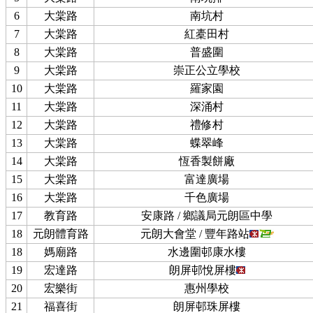
6
大棠路
南坑村
7
大棠路
紅橐田村
8
大棠路
普盛圍
9
大棠路
崇正公立學校
10
大棠路
羅家園
11
大棠路
深涌村
12
大棠路
禮修村
13
大棠路
蝶翠峰
14
大棠路
恆香製餅廠
15
大棠路
富達廣場
16
大棠路
千色廣場
17
教育路
安康路 / 鄉議局元朗區中學
18
元朗體育路
元朗大會堂 / 豐年路站
18
媽廟路
水邊圍邨康水樓
19
宏達路
朗屏邨悅屏樓
20
宏樂街
惠州學校
21
福喜街
朗屏邨珠屏樓