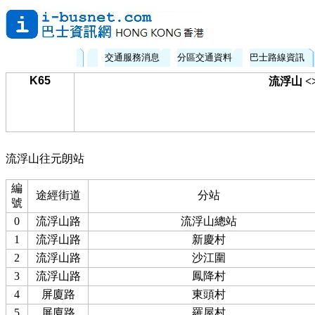
交通服務消息
分區交通資料
巴士路線資訊
K65
流浮山 <
流浮山往元朗站
編
途經街道
分站
號
0
流浮山路
流浮山總站
1
流浮山路
新慶村
2
流浮山路
沙江圍
3
流浮山路
鳳降村
4
屏廈路
東頭村
5
屏廈路
羅屋村