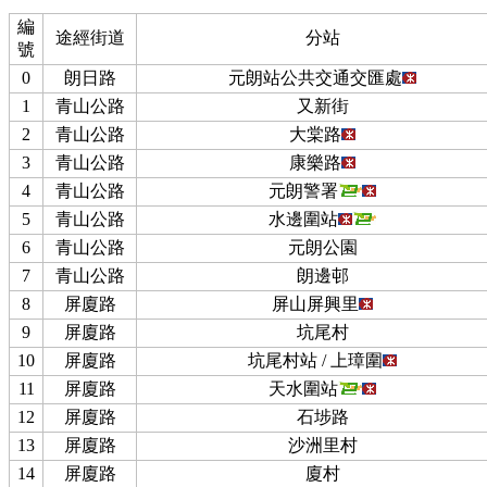
編
途經街道
分站
號
0
朗日路
元朗站公共交通交匯處
1
青山公路
又新街
2
青山公路
大棠路
3
青山公路
康樂路
4
青山公路
元朗警署
5
青山公路
水邊圍站
6
青山公路
元朗公園
7
青山公路
朗邊邨
8
屏廈路
屏山屏興里
9
屏廈路
坑尾村
10
屏廈路
坑尾村站 / 上璋圍
11
屏廈路
天水圍站
12
屏廈路
石埗路
13
屏廈路
沙洲里村
14
屏廈路
廈村