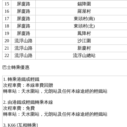
15
屏廈路
錫降圍
16
屏廈路
羅屋村
17
屏廈路
東頭村(南)
18
屏廈路
東頭村(北)
19
屏廈路
鳳降村
20
流浮山路
沙江圍
21
流浮山路
新慶村
22
流浮山路
流浮山總站
巴士轉乘優惠
1. 轉乘港鐵或輕鐵
次程車費：本線車費回贈
轉車站：天水圍站，元朗站及任何本線途經的輕鐵站
2. 由港鐵或輕鐵轉乘本線
次程車費：免費
轉車站：天水圍站，元朗站及任何本線途經的輕鐵站
3. K66 [互相轉乘]