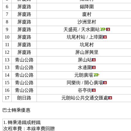
6
屏廈路
錫降圍
7
屏廈路
廈村
8
屏廈路
沙洲里村
9
屏廈路
天盛苑 / 天水圍站
10
屏廈路
坑尾村站 / 上璋圍
11
屏廈路
坑尾村
12
屏廈路
屏山屏興里
13
青山公路
屏山站
13
青山公路
水邊圍
14
青山公路
元朗廣場
15
青山公路
同樂街 / 開心廣場
16
青山公路
谷亭街
17
朗日路
元朗站公共交通交匯處
巴士轉乘優惠
1. 轉乘港鐵或輕鐵
次程車費：本線車費回贈