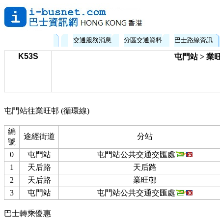
交通服務消息
分區交通資料
巴士路線資訊
K53S
屯門站 > 業
屯門站往業旺邨 (循環線)
編
途經街道
分站
號
0
屯門站
屯門站公共交通交匯處
1
天后路
天后路
2
天后路
業旺邨
3
屯門站
屯門站公共交通交匯處
巴士轉乘優惠