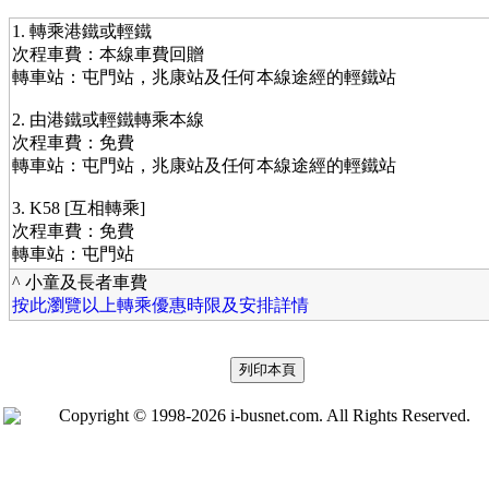
1. 轉乘港鐵或輕鐵
次程車費：本線車費回贈
轉車站：屯門站，兆康站及任何本線途經的輕鐵站
2. 由港鐵或輕鐵轉乘本線
次程車費：免費
轉車站：屯門站，兆康站及任何本線途經的輕鐵站
3. K58 [互相轉乘]
次程車費：免費
轉車站：屯門站
^ 小童及長者車費
按此瀏覽以上轉乘優惠時限及安排詳情
Copyright © 1998-2026 i-busnet.com. All Rights Reserved.