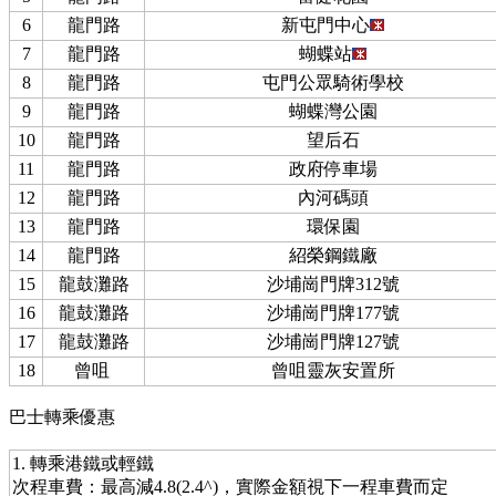
6
龍門路
新屯門中心
7
龍門路
蝴蝶站
8
龍門路
屯門公眾騎術學校
9
龍門路
蝴蝶灣公園
10
龍門路
望后石
11
龍門路
政府停車場
12
龍門路
內河碼頭
13
龍門路
環保園
14
龍門路
紹榮鋼鐵廠
15
龍鼓灘路
沙埔崗門牌312號
16
龍鼓灘路
沙埔崗門牌177號
17
龍鼓灘路
沙埔崗門牌127號
18
曾咀
曾咀靈灰安置所
巴士轉乘優惠
1. 轉乘港鐵或輕鐵
次程車費：最高減4.8(2.4^)，實際金額視下一程車費而定