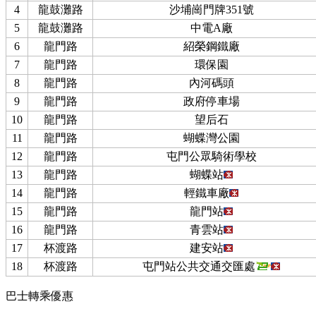
4
龍鼓灘路
沙埔崗門牌351號
5
龍鼓灘路
中電A廠
6
龍門路
紹榮鋼鐵廠
7
龍門路
環保園
8
龍門路
內河碼頭
9
龍門路
政府停車場
10
龍門路
望后石
11
龍門路
蝴蝶灣公園
12
龍門路
屯門公眾騎術學校
13
龍門路
蝴蝶站
14
龍門路
輕鐵車廠
15
龍門路
龍門站
16
龍門路
青雲站
17
杯渡路
建安站
18
杯渡路
屯門站公共交通交匯處
巴士轉乘優惠