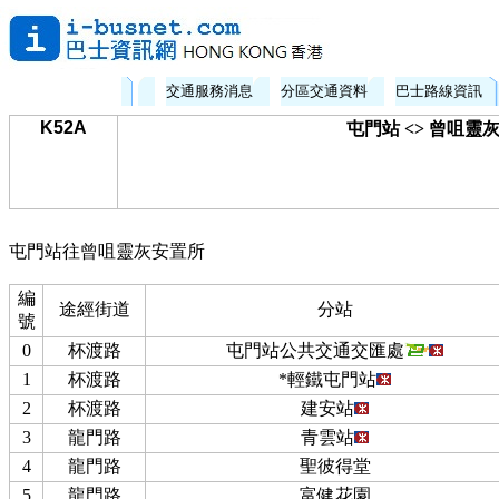
交通服務消息
分區交通資料
巴士路線資訊
K52A
屯門站 <> 曾咀靈
屯門站往曾咀靈灰安置所
編
途經街道
分站
號
0
杯渡路
屯門站公共交通交匯處
1
杯渡路
*輕鐵屯門站
2
杯渡路
建安站
3
龍門路
青雲站
4
龍門路
聖彼得堂
5
龍門路
富健花園