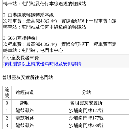
轉車站：屯門站及任何本線途經的輕鐵站
2. 由港鐵或輕鐵轉乘本線
次程車費：最高減4.8(2.4^)，實際金額視下一程車費而定
轉車站：屯門站及任何本線途經的輕鐵站
3. 506 [互相轉乘]
次程車費：最高減4.8(2.4^)，實際金額視下一程車費而定
轉車站：屯門站，屯門市中心
^ 小童及長者車費
按此瀏覽以上轉乘優惠時限及安排詳情
曾咀靈灰安置所往屯門站
編
途經街道
分站
號
0
曾咀
曾咀靈灰安置所
1
龍鼓灘路
沙埔崗門牌127號
2
龍鼓灘路
沙埔崗門牌177號
3
龍鼓灘路
沙埔崗門牌288號