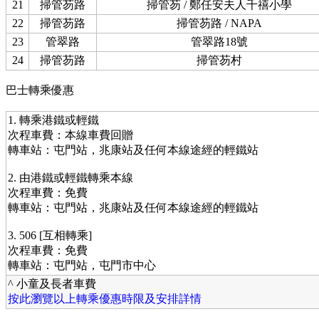
21
掃管芴路
掃管芴 / 鄭任安夫人千禧小學
22
掃管芴路
掃管芴路 / NAPA
23
管翠路
管翠路18號
24
掃管芴路
掃管芴村
巴士轉乘優惠
1. 轉乘港鐵或輕鐵
次程車費：本線車費回贈
轉車站：屯門站，兆康站及任何本線途經的輕鐵站
2. 由港鐵或輕鐵轉乘本線
次程車費：免費
轉車站：屯門站，兆康站及任何本線途經的輕鐵站
3. 506 [互相轉乘]
次程車費：免費
轉車站：屯門站，屯門市中心
^ 小童及長者車費
按此瀏覽以上轉乘優惠時限及安排詳情