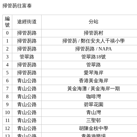
掃管芴往富泰
編
途經街道
分站
號
0
掃管芴路
掃管芴村
1
掃管芴路
掃管芴 / 鄭任安夫人千禧小學
2
掃管芴路
掃管芴路 / NAPA
3
管翠路
管翠路18號
4
掃管芴路
管翠路
5
掃管芴路
愛琴海岸
6
青山公路
香港黃金海岸
7
青山公路
黃金海灘 / 黃金海岸一期
8
青山公路
咖啡灣
9
青山公路
碧翠花園
10
青山公路
青山灣
11
青山公路
三聖邨
12
青山公路
胡陳金枝中學
13
青山公路
青善遊樂場