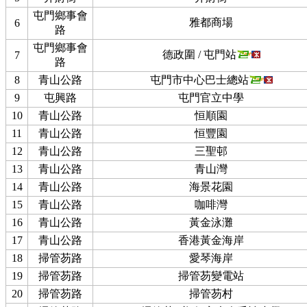
屯門鄉事會
雅都商場
6
路
屯門鄉事會
德政圍 / 屯門站
7
路
8
青山公路
屯門市中心巴士總站
9
屯興路
屯門官立中學
10
青山公路
恒順園
11
青山公路
恒豐園
12
青山公路
三聖邨
13
青山公路
青山灣
14
青山公路
海景花園
15
青山公路
咖啡灣
16
青山公路
黃金泳灘
17
青山公路
香港黃金海岸
18
掃管芴路
愛琴海岸
19
掃管芴路
掃管芴變電站
20
掃管芴路
掃管芴村