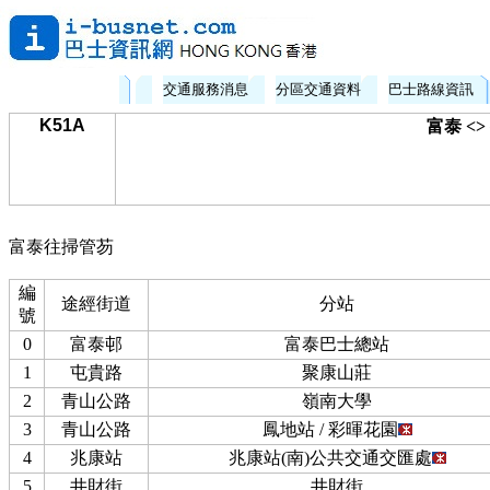
交通服務消息
分區交通資料
巴士路線資訊
K51A
富泰 <
富泰往掃管芴
編
途經街道
分站
號
0
富泰邨
富泰巴士總站
1
屯貴路
聚康山莊
2
青山公路
嶺南大學
3
青山公路
鳳地站 / 彩暉花園
4
兆康站
兆康站(南)公共交通交匯處
5
井財街
井財街