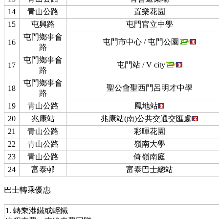
14
青山公路
置樂花園
15
屯興路
屯門官立中學
屯門鄉事會
屯門市中心 / 屯門公園
16
路
屯門鄉事會
屯門站 / V city
17
路
屯門鄉事會
聖公會聖西門呂明才中學
18
路
19
青山公路
鳳地站
20
兆康站
兆康站(南)公共交通交匯處
21
青山公路
彩暉花園
22
青山公路
嶺南大學
23
青山公路
倚嶺南庭
24
富泰邨
富泰巴士總站
巴士轉乘優惠
1. 轉乘港鐵或輕鐵