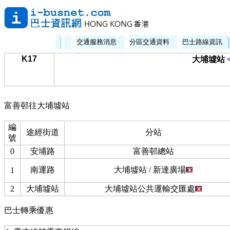
交通服務消息
分區交通資料
巴士路線資訊
K17
大埔墟站 
富善邨往大埔墟站
編
途經街道
分站
號
0
安埔路
富善邨總站
南運路
大埔墟站 / 新達廣場
1
2
大埔墟站
大埔墟站公共運輸交匯處
巴士轉乘優惠