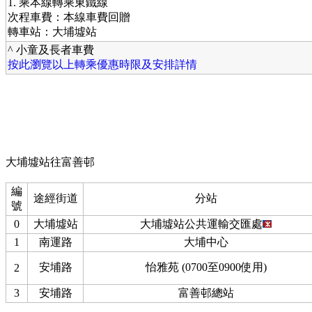
1. 乘本線轉乘東鐵線
次程車費：本線車費回贈
轉車站：大埔墟站
^ 小童及長者車費
按此瀏覽以上轉乘優惠時限及安排詳情
大埔墟站往富善邨
編
途經街道
分站
號
0
大埔墟站
大埔墟站公共運輸交匯處
1
南運路
大埔中心
安埔路
怡雅苑 (0700至0900使用)
2
3
安埔路
富善邨總站