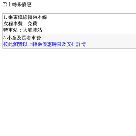
巴士轉乘優惠
1. 乘東鐵線轉乘本線
次程車費：免費
轉車站：大埔墟站
^ 小童及長者車費
按此瀏覽以上轉乘優惠時限及安排詳情