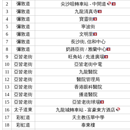
彌敦道
2
尖沙咀轉車站 - 中間道
3
彌敦道
九龍清真寺
4
彌敦道
寶靈街
5
彌敦道
寧波街
6
彌敦道
文明里
7
彌敦道
長沙街, 信和中心
8
彌敦道
奶路臣街 / 雅蘭中心
9
亞皆老街
旺角站 / 先達廣場
10
亞皆老街
亞皆老街中電
11
亞皆老街
九龍醫院
12
亞皆老街
醫院管理局
13
亞皆老街
香港眼科醫院
14
亞皆老街
播道醫院
15
亞皆老街
亞皆老街球場
太子道東
16
九龍城轉車站 - 富豪東方酒店
17
彩虹道
天主教伍華中學
18
彩虹道
泰東樓