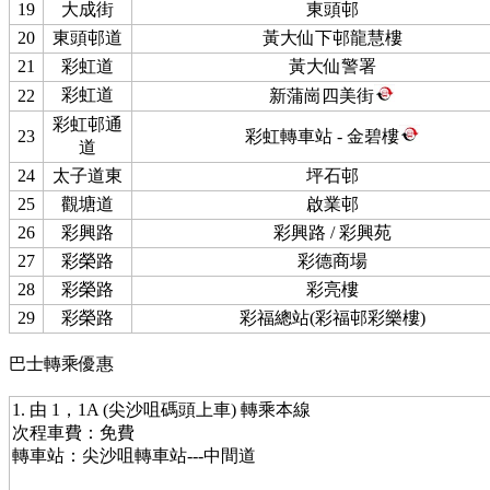
19
大成街
東頭邨
20
東頭邨道
黃大仙下邨龍慧樓
21
彩虹道
黃大仙警署
彩虹道
22
新蒲崗四美街
彩虹邨通
23
彩虹轉車站 - 金碧樓
道
24
太子道東
坪石邨
25
觀塘道
啟業邨
26
彩興路
彩興路 / 彩興苑
27
彩榮路
彩德商場
28
彩榮路
彩亮樓
29
彩榮路
彩福總站(彩福邨彩樂樓)
巴士轉乘優惠
1. 由 1，1A (尖沙咀碼頭上車) 轉乘本線
次程車費：免費
轉車站：尖沙咀轉車站---中間道