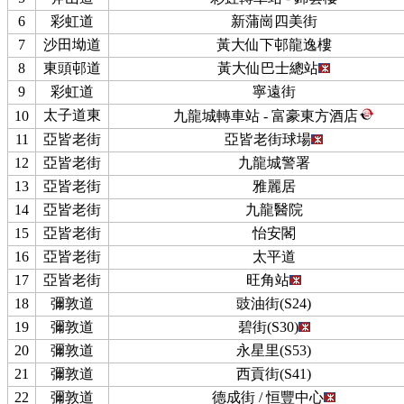
6
彩虹道
新蒲崗四美街
7
沙田坳道
黃大仙下邨龍逸樓
8
東頭邨道
黃大仙巴士總站
9
彩虹道
寧遠街
太子道東
10
九龍城轉車站 - 富豪東方酒店
11
亞皆老街
亞皆老街球場
12
亞皆老街
九龍城警署
13
亞皆老街
雅麗居
14
亞皆老街
九龍醫院
15
亞皆老街
怡安閣
16
亞皆老街
太平道
17
亞皆老街
旺角站
18
彌敦道
豉油街(S24)
19
彌敦道
碧街(S30)
20
彌敦道
永星里(S53)
21
彌敦道
西貢街(S41)
22
彌敦道
德成街 / 恒豐中心