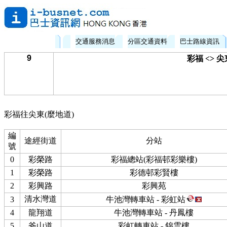
交通服務消息
分區交通資料
巴士路線資訊
9
彩福 <> 
彩福往尖東(麼地道)
編
途經街道
分站
號
0
彩榮路
彩福總站(彩福邨彩樂樓)
1
彩榮路
彩德邨彩賢樓
2
彩興路
彩興苑
清水灣道
3
牛池灣轉車站 - 彩虹站
4
龍翔道
牛池灣轉車站 - 丹鳳樓
5
斧山道
彩虹轉車站 - 錦雲樓