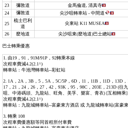
23
彌敦道
金馬倫道, 清真寺
彌敦道
24
尖沙咀轉車站 - 中間道
梳士巴利
尖東站 K11 MUSEA
25
道
26
麼地道
尖沙咀東(麼地道)巴士總站
巴士轉乘優惠
1. 由19，91，91M/91P，92轉乘本線
次程車費減4.2(2.1^)
轉車站：牛池灣轉車站--彩虹站
2. 1A，2A，3B，5，5A，5C/5P，6D，11，11B，11D，13D，
17，21，24，26，27，42，93K，95，98C，203E，213D
咀、中港碼頭、九龍站、旺角、美孚、樂富、青衣) [互相轉乘]
次程車費減4.2(2.1^)
轉車站：九龍城轉車站--富豪東方酒店 或 九龍城轉車站(富豪東方
3. 轉乘 108
次程車費優惠額等同首程所付車費