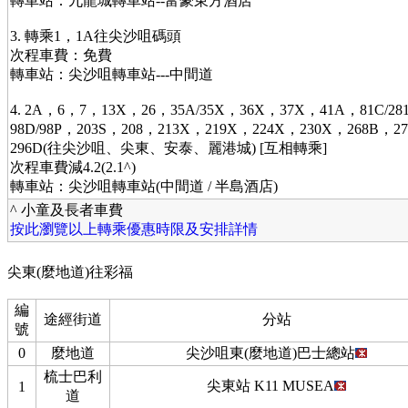
轉車站：九龍城轉車站--富豪東方酒店
3. 轉乘1，1A往尖沙咀碼頭
次程車費：免費
轉車站：尖沙咀轉車站---中間道
4. 2A，6，7，13X，26，35A/35X，36X，37X，41A，81C/28
98D/98P，203S，208，213X，219X，224X，230X，268B，2
296D(往尖沙咀、尖東、安泰、麗港城) [互相轉乘]
次程車費減4.2(2.1^)
轉車站：尖沙咀轉車站(中間道 / 半島酒店)
^ 小童及長者車費
按此瀏覽以上轉乘優惠時限及安排詳情
尖東(麼地道)往彩福
編
途經街道
分站
號
0
麼地道
尖沙咀東(麼地道)巴士總站
梳士巴利
尖東站 K11 MUSEA
1
道