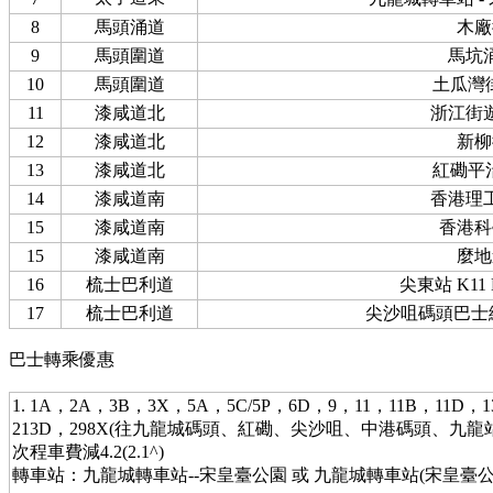
8
馬頭涌道
木廠
9
馬頭圍道
馬坑
10
馬頭圍道
土瓜灣
11
漆咸道北
浙江街
12
漆咸道北
新柳
13
漆咸道北
紅磡平
14
漆咸道南
香港理
15
漆咸道南
香港科
15
漆咸道南
麼地
16
梳士巴利道
尖東站 K11
17
梳士巴利道
尖沙咀碼頭巴士
巴士轉乘優惠
1. 1A，2A，3B，3X，5A，5C/5P，6D，9，11，11B，11D，1
213D，298X(往九龍城碼頭、紅磡、尖沙咀、中港碼頭、九龍
次程車費減4.2(2.1^)
轉車站：九龍城轉車站--宋皇臺公園 或 九龍城轉車站(宋皇臺公園