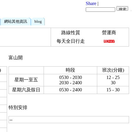
Share
|
網站其他資訊
blog
路線性質
營運商
每天全日行走
富山開
)
時段
班次(分鐘)
0530 - 2030
12 - 25
星期一至五
2030 - 2400
30
星期六及假日
0530 - 2400
15 - 30
特別安排
--