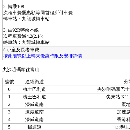
2. 轉乘108
次程車費優惠額等同首程所付車費
轉車站：九龍城轉車站
3. 由92R轉乘本線
次程車費減4.2(2.1^)
轉車站：九龍城轉車站
^ 小童及長者車費
按此瀏覽以上轉乘優惠時限及安排詳情
尖沙咀碼頭往富山
編號
途經街道
分
0
梳士巴利道
尖沙咀碼頭巴士
1
梳士巴利道
尖東站 K11
2
漆咸道南
麼
3
漆咸道南
加連
4
漆咸道南
香港
5
暢運道
香港理