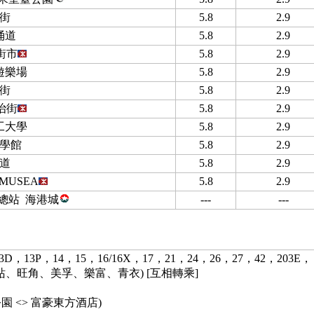
街
5.8
2.9
涌道
5.8
2.9
街市
5.8
2.9
遊樂場
5.8
2.9
街
5.8
2.9
治街
5.8
2.9
工大學
5.8
2.9
學館
5.8
2.9
道
5.8
2.9
 MUSEA
5.8
2.9
總站 海港城
---
---
3D，13P，14，15，16/16X，17，21，24，26，27，42，203E，
站、旺角、美孚、樂富、青衣) [互相轉乘]
 <> 富豪東方酒店)