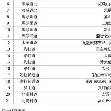
6
漆咸道北
紅磡山
7
漆咸道北
北
8
馬頭圍道
落
9
馬頭圍道
上鄉
10
馬頭圍道
新
11
馬頭涌道
亞皆老
太子道東
12
九龍城轉車站 -
13
彩虹道
天主教
14
彩虹道
大
15
彩虹道
黃大
16
彩虹道
采頤
17
彩虹邨通道
彩虹轉車站
18
彩虹邨通道
彩虹轉車站 -
19
斧山道
真鐸啟
20
蒲崗村道
宏景
21
蒲崗村道
富山巴