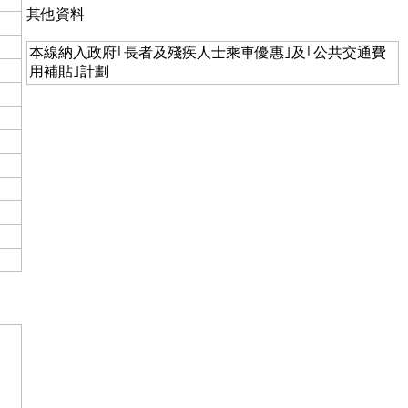
其他資料
本線納入政府｢長者及殘疾人士乘車優惠｣及｢公共交通費
用補貼｣計劃