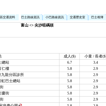
區交通資料
巴士路線資訊
小巴路線資訊
交通歷史室
巴士相簿
富山 <> 尖沙咀碼頭
站
成人($)
小童 / 長者($
士總站
6.7
3.4
富仁樓
5.8
2.9
 東九龍分區診所
5.8
2.9
 彩虹巴士總站
5.8
2.9
街
5.8
2.9
衍慶街
5.8
2.9
街
5.8
2.9
 宋皇臺公園
5.8
2.9