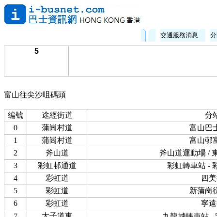
交通服務消息
分
5
富山往尖沙咀碼頭
編號
途經街道
分
0
蒲崗村道
富山巴
1
蒲崗村道
富山邨
2
斧山道
斧山道運動場 /
3
彩虹邨通道
彩虹轉車站 -
4
彩虹道
四美
5
彩虹道
新蒲崗
6
彩虹道
寧遠
太子道東
7
九龍城轉車站 -