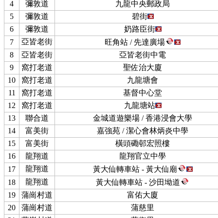
4
彌敦道
九龍中央郵政局
5
彌敦道
碧街
6
彌敦道
奶路臣街
亞皆老街
7
旺角站 / 先達廣場
8
亞皆老街
亞皆老街中電
9
窩打老道
聖佐治大廈
10
窩打老道
九龍塘會
11
窩打老道
基督中心堂
12
窩打老道
九龍塘站
13
聯合道
金城道遊樂場 / 香港浸會大學
14
富美街
嘉強苑 / 潔心會林炳炎中學
15
富美街
橫頭磡邨宏照樓
16
龍翔道
龍翔官立中學
龍翔道
17
黃大仙轉車站 - 黃大仙廟
龍翔道
18
黃大仙轉車站 - 沙田坳道
19
蒲崗村道
富佑大廈
20
蒲崗村道
蒲慈里