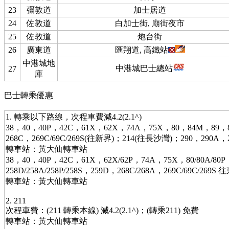
23
彌敦道
加士居道
24
佐敦道
白加士街, 廟街夜市
25
佐敦道
炮台街
26
廣東道
匯翔道, 高鐵站
中港城地
中港城巴士總站
27
庫
巴士轉乘優惠
1. 轉乘以下路線，次程車費減4.2(2.1^)
38，40，40P，42C，61X，62X，74A，75X，80，84M，89，
268C，269C/69C/269S(往新界)；214(往長沙灣)；290，290A
轉車站：黃大仙轉車站
38，40，40P，42C，61X，62X/62P，74A，75X，80/80A/80
258D/258A/258P/258S，259D，268C/268A，269C/69C/26
轉車站：黃大仙轉車站
2. 211
次程車費：(211 轉乘本線) 減4.2(2.1^)；(轉乘211) 免費
轉車站：黃大仙轉車站