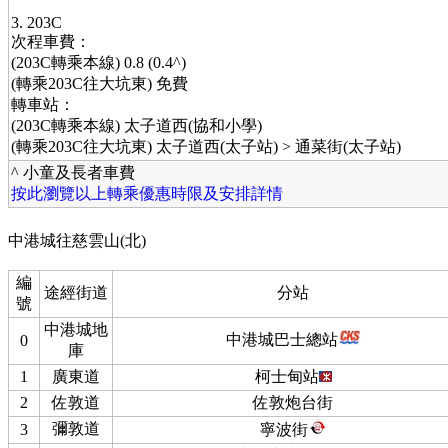
3. 203C
次程車費：
(203C轉乘本線) 0.8 (0.4^)
(轉乘203C往大坑東) 免費
轉車站：
(203C轉乘本線) 太子道西(協和小學)
(轉乘203C往大坑東) 太子道西(太子站) > 通菜街(太子站)
^ 小童及長者車費
按此瀏覽以上轉乘優惠時限及安排詳情
中港城往慈雲山(北)
編
途經街道
分站
號
中港城地
中港城巴士總站
0
庫
1
廣東道
柯士甸站
2
佐敦道
佐敦炮台街
彌敦道
3
寧波街