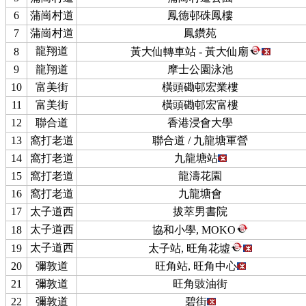
6
蒲崗村道
鳳德邨硃鳳樓
7
蒲崗村道
鳳鑽苑
龍翔道
8
黃大仙轉車站 - 黃大仙廟
9
龍翔道
摩士公園泳池
10
富美街
橫頭磡邨宏業樓
11
富美街
橫頭磡邨宏富樓
12
聯合道
香港浸會大學
13
窩打老道
聯合道 / 九龍塘軍營
14
窩打老道
九龍塘站
15
窩打老道
龍濤花園
16
窩打老道
九龍塘會
17
太子道西
拔萃男書院
太子道西
18
協和小學, MOKO
太子道西
19
太子站, 旺角花墟
20
彌敦道
旺角站, 旺角中心
21
彌敦道
旺角豉油街
22
彌敦道
碧街