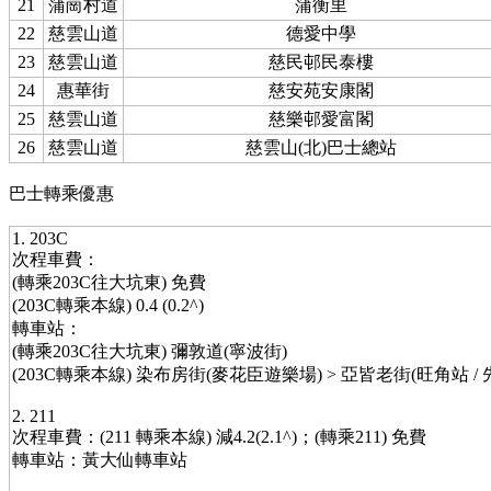
21
蒲崗村道
蒲衡里
22
慈雲山道
德愛中學
23
慈雲山道
慈民邨民泰樓
24
惠華街
慈安苑安康閣
25
慈雲山道
慈樂邨愛富閣
26
慈雲山道
慈雲山(北)巴士總站
巴士轉乘優惠
1. 203C
次程車費：
(轉乘203C往大坑東) 免費
(203C轉乘本線) 0.4 (0.2^)
轉車站：
(轉乘203C往大坑東) 彌敦道(寧波街)
(203C轉乘本線) 染布房街(麥花臣遊樂場) > 亞皆老街(旺角站 /
2. 211
次程車費：(211 轉乘本線) 減4.2(2.1^)；(轉乘211) 免費
轉車站：黃大仙轉車站