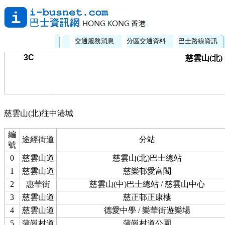
交通服務消息
分區交通資料
巴士路線資訊
3C
慈雲山(北)
慈雲山(北)往中港城
編
途經街道
分站
號
0
慈雲山道
慈雲山(北)巴士總站
1
慈雲山道
慈樂邨愛富閣
2
惠華街
慈雲山(中)巴士總站 / 慈雲山中心
3
慈雲山道
慈正邨正康樓
4
慈雲山道
德愛中學 / 樂華街遊樂場
5
蒲崗村道
蒲崗村道公園