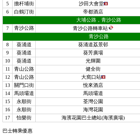
5
擔杆埔街
沙田大會堂
6
白鶴汀街
帝都酒店
大埔公路，青沙公路
青沙公路
7
青沙公路轉車站
青沙公路
8
葵涌道
葵涌道荔景邨
9
葵涌道
葵芳廣場
10
葵涌道
光輝圍
11
青山公路
健全街
12
青山公路
大窩口站
13
關門口街
悅來酒店
14
馬頭壩道
馬頭壩道
15
永順街
荃灣公園
16
永順街
海灣花園
17
怡樂街
海濱花園巴士總站(海濱廣場)
巴士轉乘優惠