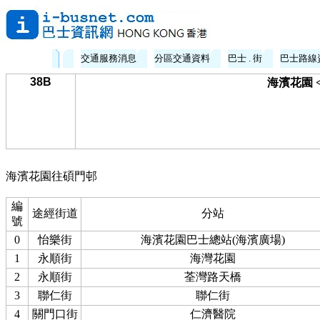
交通服務消息
分區交通資料
巴士 . 街
巴士路線
38B
海濱花園 
海濱花園往碩門邨
編
途經街道
分站
號
0
怡樂街
海濱花園巴士總站(海濱廣場)
1
永順街
海灣花園
2
永順街
荃灣路天橋
3
聯仁街
聯仁街
4
關門口街
仁濟醫院