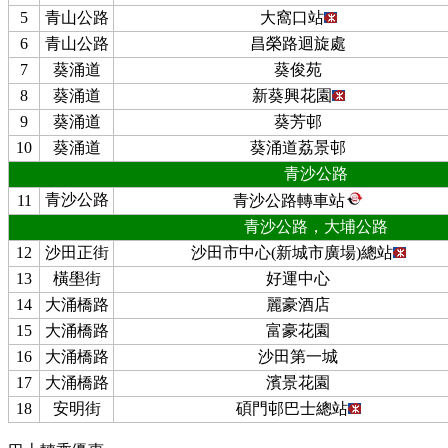
5
青山公路
大窩口站
6
青山公路
昌榮路迴旋處
7
葵涌道
葵俊苑
8
葵涌道
新葵興花園
9
葵涌道
葵芳邨
10
葵涌道
葵涌道荔景邨
青沙公路
青沙公路
11
青沙公路轉車站
青沙公路，大埔公路
12
沙田正街
沙田市中心(新城市廣場)總站
13
橫壆街
好運中心
14
大涌橋路
麗豪酒店
15
大涌橋路
富豪花園
16
大涌橋路
沙田第一城
17
大涌橋路
濱景花園
18
安明街
碩門邨巴士總站