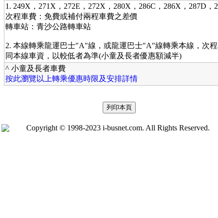
1. 249X，271X，272E，272X，280X，286C，286X，287D
次程車費：免費或補付兩程車費之差價
轉車站：青沙公路轉車站
2. 本線轉乘龍運巴士"A"線，或龍運巴士"A"線轉乘本線，次
同本線車資，以較低者為準(小童及長者優惠額減半)
^ 小童及長者車費
按此瀏覽以上轉乘優惠時限及安排詳情
Copyright © 1998-2023 i-busnet.com. All Rights Reserved.