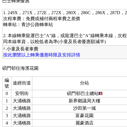
巴士轉乘優惠
1. 249X，271X，272E，272X，280X，286C，286X，287D
次程車費：免費或補付兩程車費之差價
轉車站：青沙公路轉車站
2. 本線轉乘龍運巴士"A"線，或龍運巴士"A"線轉乘本線，次
同本線車資，以較低者為準(小童及長者優惠額減半)
^ 小童及長者車費
按此瀏覽以上轉乘優惠時限及安排詳情
碩門邨往海濱花園
編
途經街道
分站
號
0
安明街
碩門邨巴士總站
1
大涌橋路
新界鄉議局大樓
2
大涌橋路
沙田第一城
3
大涌橋路
富豪花園
4
大涌橋路
麗豪酒店